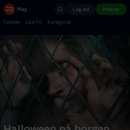
Log ind
Prøv nu
Forside
Live TV
Kategorier
Halloween på borgen