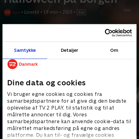
•
Livsstil
•
19 min
•
2025
•
Prøv TV 2 Play*
*Kræver pakken Basis. Administrer dit abonnement på Mit TV 2.
Grev Peter fra Gistrup har lavet sit parcelhus om til en rigtig
Samtykke
Detaljer
Om
middelalderborg. Der er både vindebro, skydeskår
...
Læs mere
Andre så også
Dine data og cookies
Vi bruger egne cookies og cookies fra
samarbejdspartnere for at give dig den bedste
oplevelse af TV 2 PLAY, til statistik og til at
målrette annoncer til dig. Vores
samarbejdspartnere kan anvende cookie-data til
målrettet markedsføring på egne og andres
platforme. Du kan til- og fravælge cookies
Julelys for millioner
Jul på slott