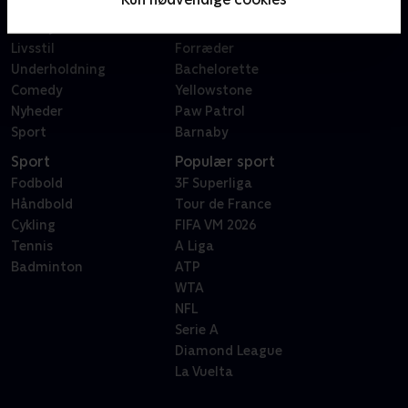
Dokumentar
X Factor
Reality
Bachelor
Livsstil
Forræder
Underholdning
Bachelorette
Comedy
Yellowstone
Nyheder
Paw Patrol
Sport
Barnaby
Sport
Populær sport
Fodbold
3F Superliga
Håndbold
Tour de France
Cykling
FIFA VM 2026
Tennis
A Liga
Badminton
ATP
WTA
NFL
Serie A
Diamond League
La Vuelta