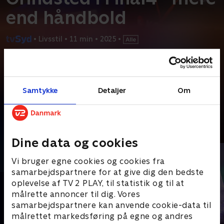
end håndbold
•
Livsstil
•
11 min
•
2025
•
Prøv TV 2 Play*
*Kræver pakken Basis. Administrer dit abonnement på Mit TV 2.
Samtykke
Detaljer
Om
Det burde ikke være muligt. Alligevel lykkedes det sensationelt
en flok glade håndboldamatører fra Grindsted at
...
Læs mere
Andre så også
Dine data og cookies
Vi bruger egne cookies og cookies fra
samarbejdspartnere for at give dig den bedste
oplevelse af TV 2 PLAY, til statistik og til at
målrette annoncer til dig. Vores
samarbejdspartnere kan anvende cookie-data til
målrettet markedsføring på egne og andres