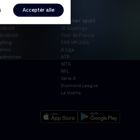
s
Acceptér alle
port
Populær sport
odbold
3F Superliga
åndbold
Tour de France
ykling
FIFA VM 2026
ennis
A Liga
adminton
ATP
WTA
NFL
Serie A
Diamond League
La Vuelta