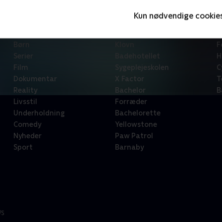
Kun nødvendige cookie
Kategorier
Populært
S
Børn
Klovn
F
Serier
Badehotellet
H
Film
Sygeplejeskolen
C
Dokumentar
X Factor
T
Reality
Bachelor
B
Livsstil
Forræder
Underholdning
Bachelorette
Comedy
Yellowstone
Nyheder
Paw Patrol
Sport
Barnaby
/S