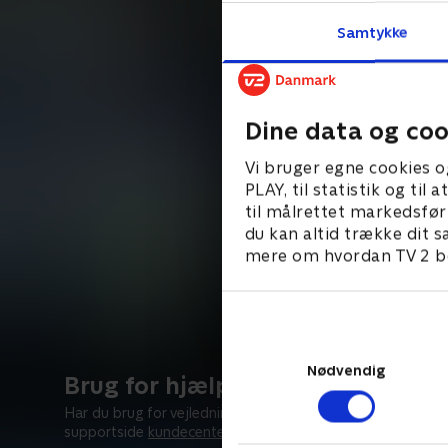
Samtykke
Dine data og coo
Vi bruger egne cookies o
PLAY, til statistik og ti
til målrettet markedsfør
du kan altid trække dit s
mere om hvordan TV 2 be
Nødvendig
Brug for hjælp?
Har du brug for vejledning? Besøg vores
supportside
kundecenter