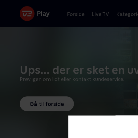
Forside
Live TV
Kategori
Ups... der er sket en uv
Prøv igen om lidt eller kontakt kundeservice.
Gå til forside