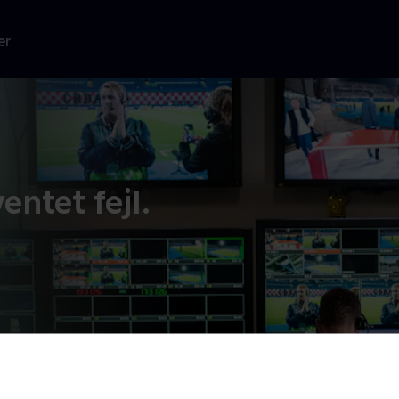
er
entet fejl.