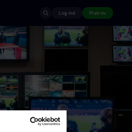
Log ind
Prøv nu