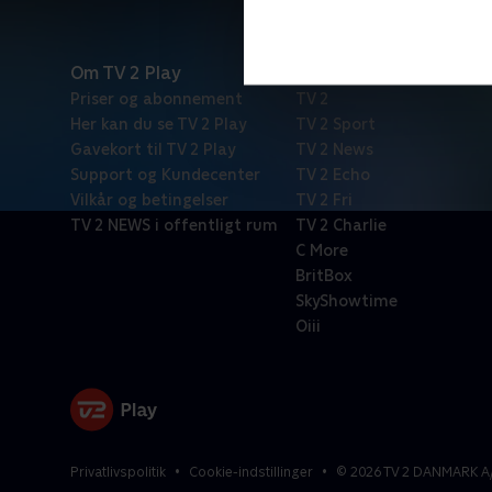
Om TV 2 Play
Kanaler
Priser og abonnement
TV 2
Her kan du se TV 2 Play
TV 2 Sport
Gavekort til TV 2 Play
TV 2 News
Support og Kundecenter
TV 2 Echo
Vilkår og betingelser
TV 2 Fri
TV 2 NEWS i offentligt rum
TV 2 Charlie
C More
BritBox
SkyShowtime
Oiii
Privatlivspolitik
Cookie-indstillinger
©
2026
TV 2 DANMARK A