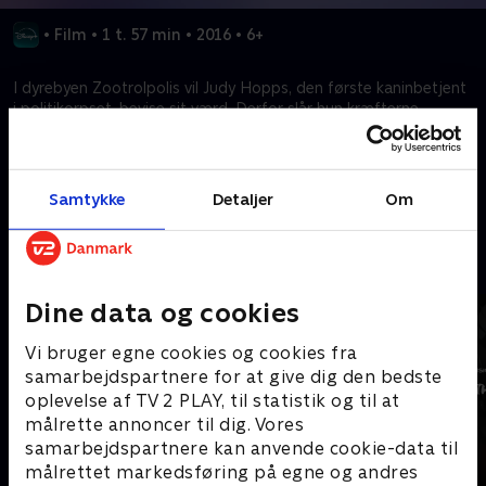
•
Film
•
1 t. 57 min
•
2016
•
6+
I dyrebyen Zootrolpolis vil Judy Hopps, den første kaninbetjent
i politikorpset, bevise sit værd. Derfor slår hun kræfterne
sammen med svindlerræven Nick Wilde for at løse en sag.
Kræver tilkøb
Samtykke
Detaljer
Om
Mere indhold fra Disney+
Dine data og cookies
Vi bruger egne cookies og cookies fra
samarbejdspartnere for at give dig den bedste
oplevelse af TV 2 PLAY, til statistik og til at
målrette annoncer til dig. Vores
samarbejdspartnere kan anvende cookie-data til
målrettet markedsføring på egne og andres