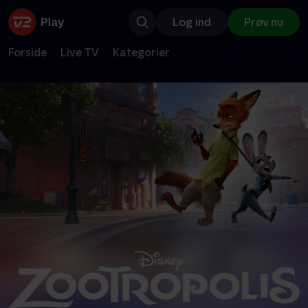
Log ind
Prøv nu
Forside
Live TV
Kategorier