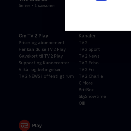
Serier • 1 sæsoner
Om TV 2 Play
Kanaler
Priser og abonnement
TV 2
Her kan du se TV 2 Play
TV 2 Sport
Gavekort til TV 2 Play
TV 2 News
Support og Kundecenter
TV 2 Echo
Vilkår og betingelser
TV 2 Fri
TV 2 NEWS i offentligt rum
TV 2 Charlie
C More
BritBox
SkyShowtime
Oiii