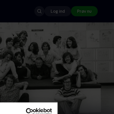
Log ind
Prøv nu