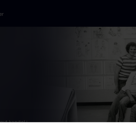
er
yt kapitel i
eativitet med
g Løvernes