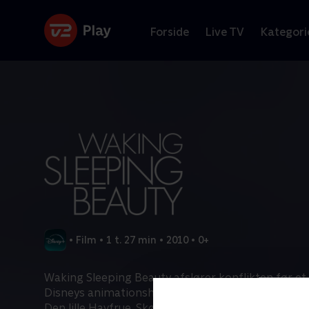
Forside
Live TV
Kategori
•
Film
•
1 t. 27 min
•
2010
•
0+
Waking Sleeping Beauty afslører konflikten før et n
Disneys animationshistorie. Et årti med utrolig kr
Den lille Havfrue, Skønheden og Udyret, Aladdin o