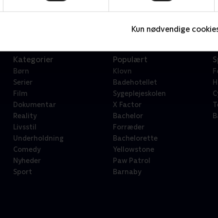
Serier • 1 sæsoner
2
Kun nødvendige cookie
Kategorier
Populært
S
Børn
Klovn
F
Serier
Badehotellet
H
Film
Sygeplejeskolen
C
Dokumentar
X Factor
T
Reality
Bachelor
B
Livsstil
Forræder
Underholdning
Bachelorette
Comedy
Yellowstone
Nyheder
Paw Patrol
Sport
Barnaby