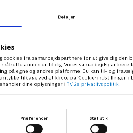
Detaljer
kies
g cookies fra samarbejdspartnere for at give dig den b
l at målrette annoncer til dig. Vores samarbejdspartner
ing på egne og andres platforme. Du kan til- og fravæl
amtykke tilbage ved at klikke på ’Cookie-indstillinger’ i
handler dine oplysninger i
TV 2s privatlivspolitik
.
Samtykkevalg
Præferencer
Statistik
Star Wars: Visions Presents - The Ninth Jedi
L