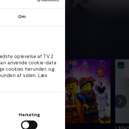
Om
edste oplevelse af TV 2
e kan anvende cookie-data
ge cookies herunder, og
 bunden af siden. Læs
Marketing
EGO filmen 2
LEGO