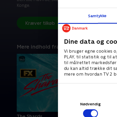
Konge.
Samtykke
Kræver tilkøb
Dine data og coo
Mere indhold fra Disney+
Vi bruger egne cookies o
PLAY, til statistik og ti
til målrettet markedsfør
du kan altid trække dit s
mere om hvordan TV 2 be
Nødvendig
The Shards