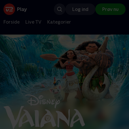
Log ind
Prøv nu
Forside
Live TV
Kategorier