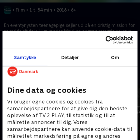
•
Film
•
1 t. 54 min
•
2016
•
6+
En eventyrlysten teenagepige sejler ud på en dristig mission for
at redde sit folk. Hun møder Maui, en engang mægtig halvgud,
og sammen sejler de ud for at besvare forfædrenes spørgsmål.
Kræver tilkøb
Samtykke
Detaljer
Om
Mere indhold fra Disney+
Dine data og cookies
Vi bruger egne cookies og cookies fra
samarbejdspartnere for at give dig den bedste
oplevelse af TV 2 PLAY, til statistik og til at
målrette annoncer til dig. Vores
samarbejdspartnere kan anvende cookie-data til
målrettet markedsføring på egne og andres