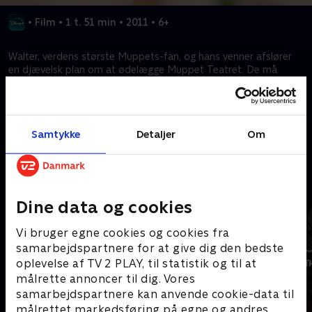
•
Film
•
1 t. 51 min
•
2011
•
6+
Walter, verdens største Muppets-fan, og hans venner afslører
en djævelsk plan om at ødelægge Muppet Teatret. De må
straks genforene Kermit og hans pelsede venner for at finde en
løsning.
Samtykke
Detaljer
Om
Kræver tilkøb
Mere indhold fra Disney+
Dine data og cookies
Vi bruger egne cookies og cookies fra
samarbejdspartnere for at give dig den bedste
oplevelse af TV 2 PLAY, til statistik og til at
målrette annoncer til dig. Vores
samarbejdspartnere kan anvende cookie-data til
målrettet markedsføring på egne og andres