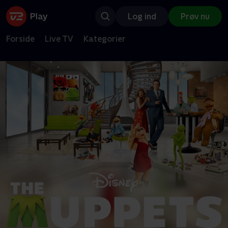
Log ind
Prøv nu
Forside
Live TV
Kategorier