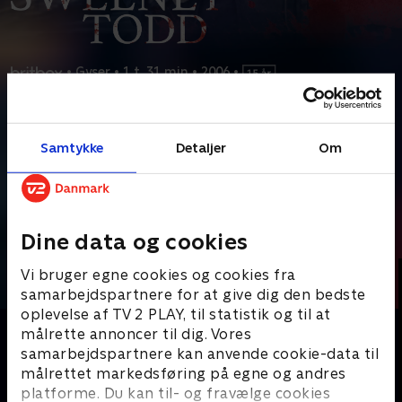
•
Gyser
•
1 t. 31 min
•
2006
•
Prøv TV 2 Play*
Samtykke
Detaljer
Om
*Kræver pakken Favorit. Administrer dit abonnement på Mit TV 2.
BBC har filmatiseret den klassiske victorianske gyser om
Sweeney Todd, kendt som dæmonbarberen.
...
Læs mere
Andre så også
Dine data og cookies
Vi bruger egne cookies og cookies fra
samarbejdspartnere for at give dig den bedste
oplevelse af TV 2 PLAY, til statistik og til at
målrette annoncer til dig. Vores
samarbejdspartnere kan anvende cookie-data til
målrettet markedsføring på egne og andres
platforme. Du kan til- og fravælge cookies