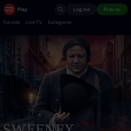
Log ind
Prøv nu
Forside
Live TV
Kategorier