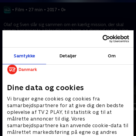
•
Film
•
27 min
•
2017
•
0+
Olaf og Sven slår sig sammen om en kærlig mission, der skal
bringe kongerigets juletraditioner hjem og dermed redde julen
for Anne og Elsa.
Kræver tilkøb
Samtykke
Detaljer
Om
Mere indhold fra Disney+
Dine data og cookies
Vi bruger egne cookies og cookies fra
samarbejdspartnere for at give dig den bedste
oplevelse af TV 2 PLAY, til statistik og til at
målrette annoncer til dig. Vores
samarbejdspartnere kan anvende cookie-data til
målrettet markedsføring på egne og andres