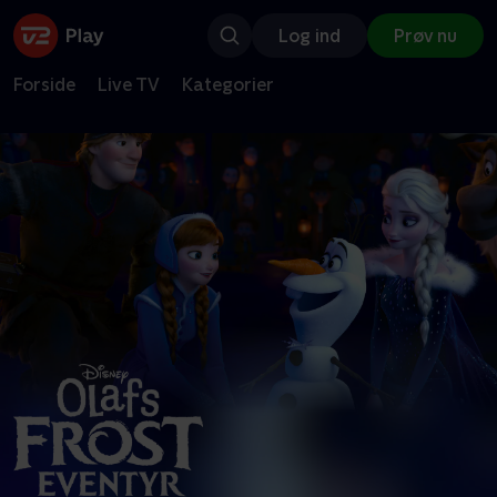
Log ind
Prøv nu
Forside
Live TV
Kategorier