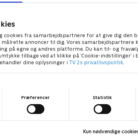
kies
g cookies fra samarbejdspartnere for at give dig den b
l at målrette annoncer til dig. Vores samarbejdspartner
ing på egne og andres platforme. Du kan til- og fravæl
amtykke tilbage ved at klikke på ’Cookie-indstillinger’ i
handler dine oplysninger i
TV 2s privatlivspolitik
.
Samtykkevalg
Præferencer
Statistik
Kategorier
Populært
S
Kun nødvendige cookie
Børn
Klovn
F