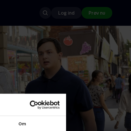
Log ind
Prøv nu
Om