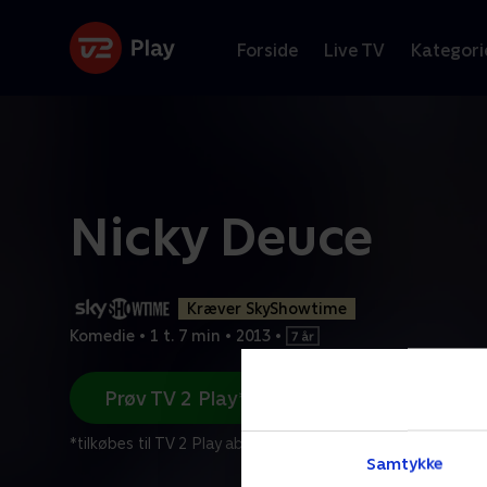
Forside
Live TV
Kategori
Nicky Deuce
Kræver SkyShowtime
Komedie
•
1 t. 7 min
•
2013
•
Prøv TV 2 Play*
*tilkøbes til TV 2 Play abonnement
Samtykke