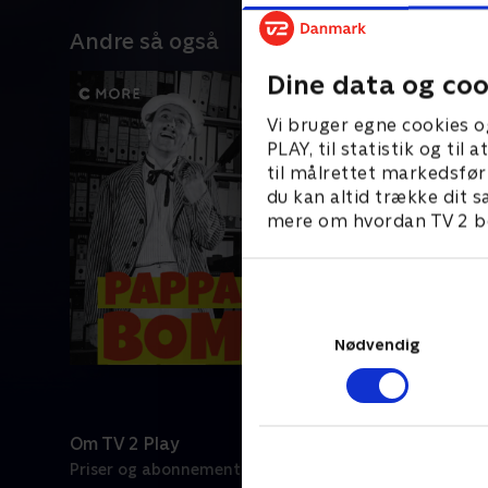
Andre så også
Dine data og coo
Vi bruger egne cookies o
PLAY, til statistik og ti
til målrettet markedsfør
du kan altid trække dit s
mere om hvordan TV 2 be
Nødvendig
Om TV 2 Play
Kanaler
Priser og abonnement
TV 2