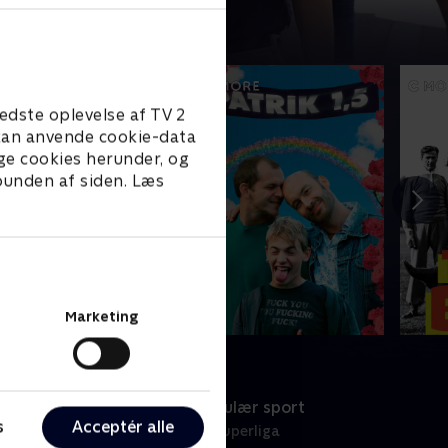
edste oplevelse af TV 2
e kan anvende cookie-data
ge cookies herunder, og
 bunden af siden. Læs
Marketing
port
Populær sport
s
Acceptér alle
odbold
3F Superliga