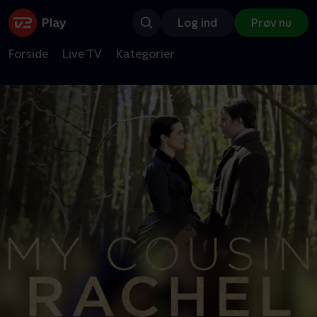
Log ind
Prøv nu
Forside
Live TV
Kategorier