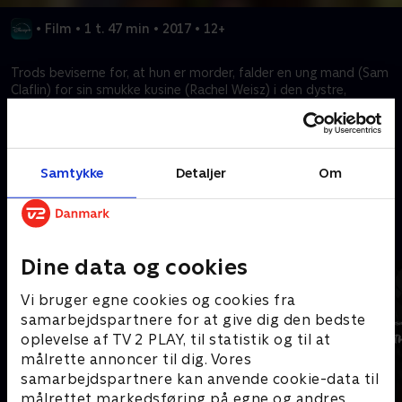
•
Film
•
1 t. 47 min
•
2017
•
12+
Trods beviserne for, at hun er morder, falder en ung mand (Sam
Claflin) for sin smukke kusine (Rachel Weisz) i den dystre,
romantiske film med mange lag, som er baseret på Daphne du
Mauriers roman.
Samtykke
Detaljer
Om
Kræver tilkøb
Mere indhold fra Disney+
Dine data og cookies
Vi bruger egne cookies og cookies fra
samarbejdspartnere for at give dig den bedste
oplevelse af TV 2 PLAY, til statistik og til at
målrette annoncer til dig. Vores
samarbejdspartnere kan anvende cookie-data til
målrettet markedsføring på egne og andres