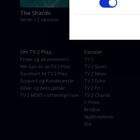
The Shards
Serier • 1 sæsoner
Om TV 2 Play
Kanaler
Priser og abonnement
TV 2
Her kan du se TV 2 Play
TV 2 Sport
Gavekort til TV 2 Play
TV 2 News
Support og Kundecenter
TV 2 Echo
Vilkår og betingelser
TV 2 Fri
TV 2 NEWS i offentligt rum
TV 2 Charlie
C More
BritBox
SkyShowtime
Oiii