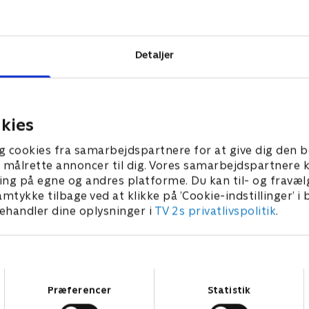
morders vrede,
ng. Dommer
fterforske
Detaljer
kies
g cookies fra samarbejdspartnere for at give dig den b
l at målrette annoncer til dig. Vores samarbejdspartner
ing på egne og andres platforme. Du kan til- og fravæl
amtykke tilbage ved at klikke på ’Cookie-indstillinger’ i
handler dine oplysninger i
TV 2s privatlivspolitik
.
Samtykkevalg
Præferencer
Statistik