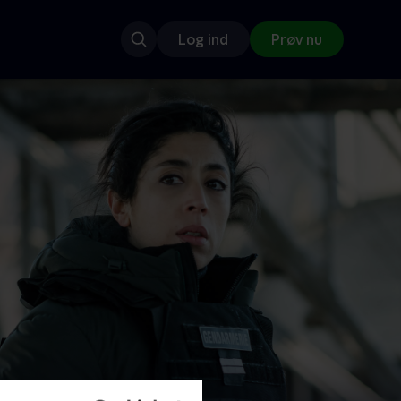
Log ind
Prøv nu