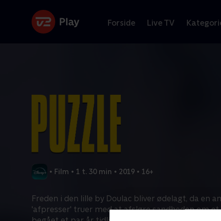
Forside
Live TV
Kategori
•
Film
•
1 t. 30 min
•
2019
•
16+
Freden i den lille by Doulac bliver ødelagt, da en 
'afpresser' truer med at afsløre sandheden om et
begået et par år tidligere. Byens beboere tynges a