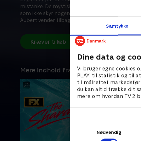
mistanke. De mystiske beskeder vækker også en 
som ikke skyr nogen midler for at undgå afsløri
Aubert vender tilbage til Doulac og begynder at e
Samtykke
morderen.
Kræver tilkøb
Dine data og coo
Vi bruger egne cookies o
Mere indhold fra Disney+
PLAY, til statistik og ti
til målrettet markedsfør
du kan altid trække dit s
mere om hvordan TV 2 be
Nødvendig