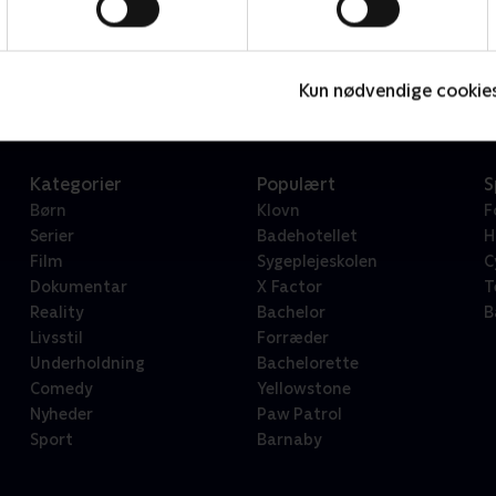
Star Wars: Visions Presents - The Ninth Jedi
L
Serier • 1 sæsoner
2
Kun nødvendige cookie
Kategorier
Populært
S
Børn
Klovn
F
Serier
Badehotellet
H
Film
Sygeplejeskolen
C
Dokumentar
X Factor
T
Reality
Bachelor
B
Livsstil
Forræder
Underholdning
Bachelorette
Comedy
Yellowstone
Nyheder
Paw Patrol
Sport
Barnaby