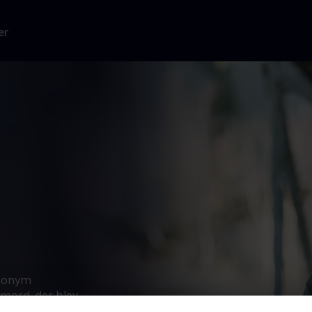
er
anonym
 mord, der blev
f tvivl og