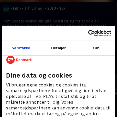
•
Film
•
1 t. 50 min
•
2010
•
18+
Fem bedste venner, alle gift, beslutter sig for at dele en
loftslejlighed for at fortsætte deres affærer, hvilket fører til
uventede konsekvenser og komplikationer i deres liv.
Kræver tilkøb
Samtykke
Detaljer
Om
Mere indhold fra Disney+
Dine data og cookies
Vi bruger egne cookies og cookies fra
samarbejdspartnere for at give dig den bedste
oplevelse af TV 2 PLAY, til statistik og til at
målrette annoncer til dig. Vores
samarbejdspartnere kan anvende cookie-data til
målrettet markedsføring på egne og andres