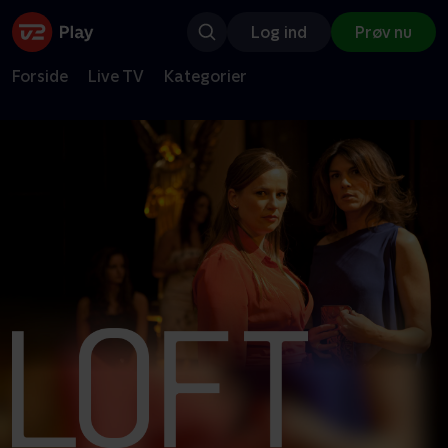
Log ind
Prøv nu
Forside
Live TV
Kategorier