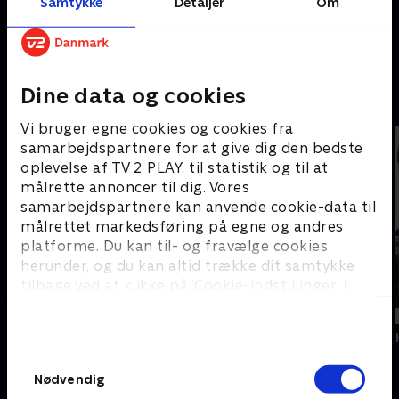
Samtykke
Detaljer
Om
Sidste chance
Once Upon a Time
Little Women
in Hollywood
Challengers
Dine data og cookies
Senest tilføjede film
Vi bruger egne cookies og cookies fra
samarbejdspartnere for at give dig den bedste
oplevelse af TV 2 PLAY, til statistik og til at
målrette annoncer til dig. Vores
samarbejdspartnere kan anvende cookie-data til
målrettet markedsføring på egne og andres
platforme. Du kan til- og fravælge cookies
herunder, og du kan altid trække dit samtykke
tilbage ved at klikke på ’Cookie-indstillinger’ i
bunden af siden. Læs mere om hvordan TV 2
Nyligt tilføjet
Nyligt tilføjet
Nyligt tilføjet
behandler dine oplysninger i
Paradise City
Dan Dream
Joy Ride
TV 2s privatlivspolitik
.
Samtykkevalg
Nødvendig