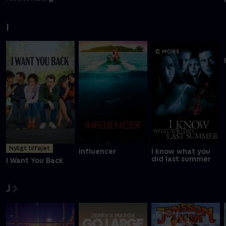
Hokus pokus
Hodja fra Pjort
Hannibal og Jerry
Alfons Åberg
I
Nyligt tilføjet
Influencer
I know what you
did last summer
I Want You Back
J