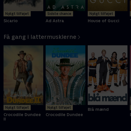
Nyligt tilføjet
Sidste chance
Nyligt tilføjet
Sicario
Ad Astra
House of Gucci
Få gang i lattermusklerne
Nyligt tilføjet
Nyligt tilføjet
Blå mænd
Crocodile Dundee
Crocodile Dundee
II