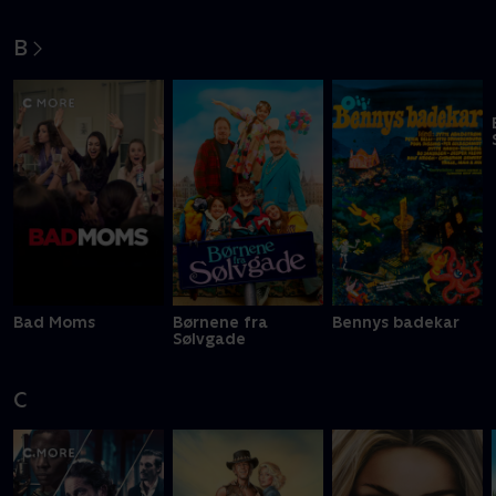
the Bloodshed
B
Bad Moms
Børnene fra
Bennys badekar
Sølvgade
C