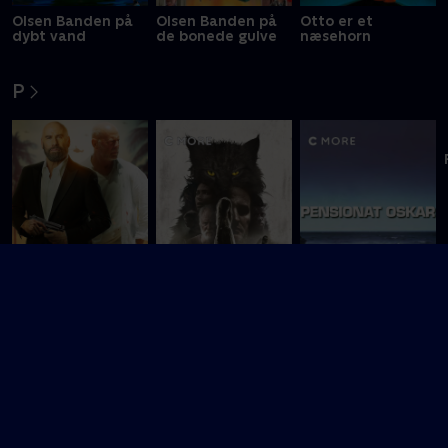
Olsen Banden på
Olsen Banden på
Otto er et
dybt vand
de bonede gulve
næsehorn
P
Nyligt tilføjet
Pet Sematary
Pensionat Oskar
Paradise City
R