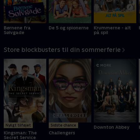
Børnene fra
De 5 og spionerne
Krummerne - alt
Sølvgade
på spil
Store blockbusters til din sommerferie
Nyligt tilføjet
Sidste chance
Downton Abbey
Kingsman: The
Challengers
Secret Service