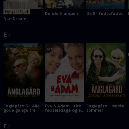
Nyligt tilføjet
Dunderklumpen
De 5 i fedtefadet
Dan Dream
E
Englegård 3 - Alle
Eva & Adam - fire
Englegård - næste
gode gange tre
fødselsdage og en
sommer
fiasko