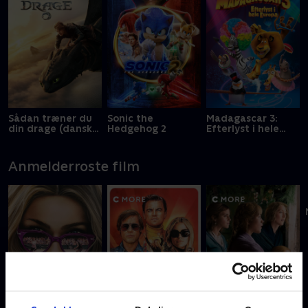
Sådan træner du
Sonic the
Madagascar 3:
din drage (dansk
Hedgehog 2
Efterlyst i hele
tale)
Europa
Anmelderroste film