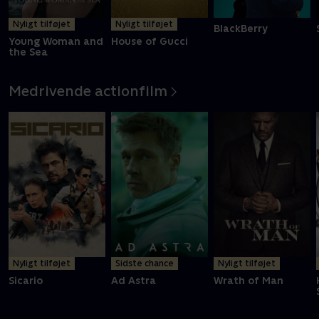
Nyligt tilføjet
Nyligt tilføjet
BlackBerry
Young Woman and
House of Gucci
the Sea
Medrivende actionfilm
Nyligt tilføjet
Sidste chance
Nyligt tilføjet
Sicario
Ad Astra
Wrath of Man