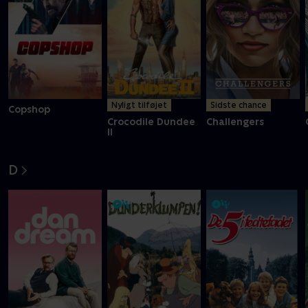
Nyligt tilføjet
Sidste chance
Copshop
Crocodile Dundee
Challengers
II
D