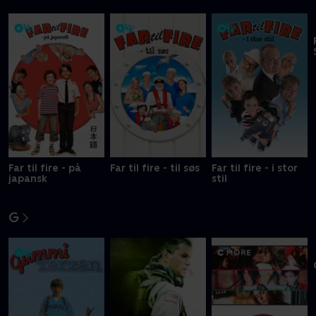
F
Far til fire - på
Far til fire - til søs
Far til fire - i stor
japansk
stil
G