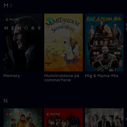
M
Memory
Mumitroldene på
Mig & Mama-Mia
sommerferie
N