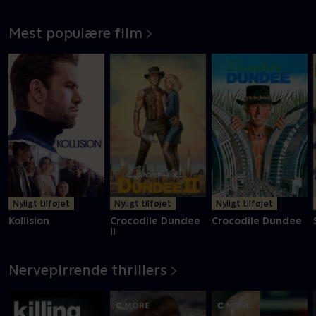
Mest populære film
Nyligt tilføjet
Nyligt tilføjet
Nyligt tilføjet
Kollision
Crocodile Dundee
Crocodile Dundee
II
Nervepirrende thrillers