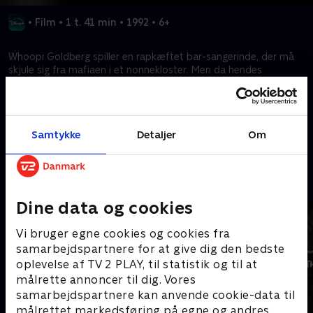
•
Film
•
1 t. 41 min
•
1992
•
6+
Whoopi Goldberg spiller en rapkæftet bar-sangerinde, der må
skjule sig fra mafiaen i et nonnekloster. Men da hendes
fornyede kor hitter, sætter hendes nye berømmelse hendes
skjulte identitet på spil.
Samtykke
Detaljer
Om
Kræver tilkøb
Mere indhold fra Disney+
Dine data og cookies
Vi bruger egne cookies og cookies fra
samarbejdspartnere for at give dig den bedste
oplevelse af TV 2 PLAY, til statistik og til at
målrette annoncer til dig. Vores
samarbejdspartnere kan anvende cookie-data til
målrettet markedsføring på egne og andres