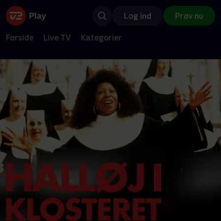
Log ind
Prøv nu
Forside
Live TV
Kategorier