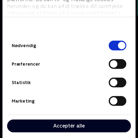
herunder, og du kan altid trække dit samtykke
tilbage ved at klikke på ’Cookie-indstillinger’ i
bunden af siden. Læs mere om hvordan TV 2
behandler dine oplysninger i
TV 2s privatlivspolitik
.
Om TV 2 Play
Kanaler
Samtykkevalg
Priser og abonnement
TV 2
Nødvendig
Her kan du se TV 2 Play
TV 2 Sport
Gavekort til TV 2 Play
TV 2 News
Præferencer
Support og
TV 2 Echo
Kundecenter
TV 2 Fri
Vilkår og betingelser
TV 2 Charlie
Statistik
TV 2 NEWS i offentligt
C More
rum
BritBox
Marketing
SkyShowtime
Oiii
Kategorier
Populært
Acceptér alle
Børn
Klovn
Serier
Badehotellet