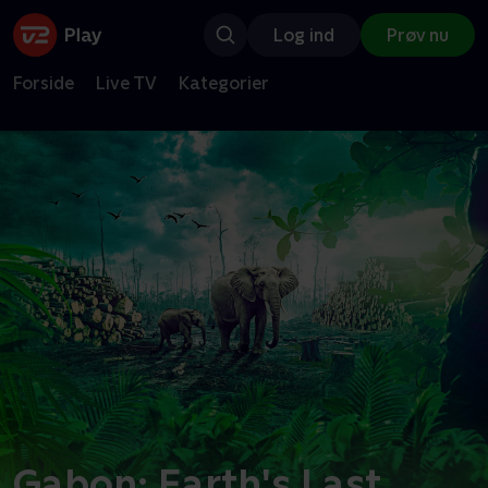
Log ind
Prøv nu
Forside
Live TV
Kategorier
Gabon: Earth's Last