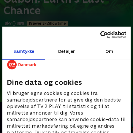
Chance
Kræver SkyShowtime
Dokumentar
•
1 t. 25 min
•
2021
•
Prøv TV 2 Play*
Samtykke
Detaljer
Om
*tilkøbes til TV 2 Play abonnement
Den sande historie om en britisk forsker, der danner et
usandsynligt venskab med Gabons præsident og
...
Læs mere
Dine data og cookies
Andre så også
Vi bruger egne cookies og cookies fra
samarbejdspartnere for at give dig den bedste
oplevelse af TV 2 PLAY, til statistik og til at
målrette annoncer til dig. Vores
samarbejdspartnere kan anvende cookie-data til
målrettet markedsføring på egne og andres
platforme. Du kan til- og fravælge cookies