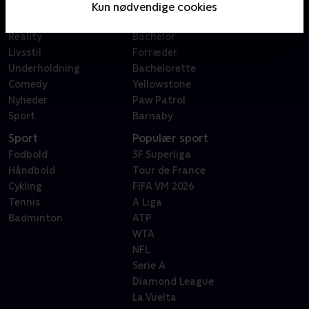
Film
Sygeplejeskolen
Kun nødvendige cookies
Dokumentar
X Factor
Reality
Bachelor
Livsstil
Forræder
Underholdning
Bachelorette
Comedy
Yellowstone
Nyheder
Paw Patrol
Sport
Barnaby
Sport
Populær sport
Fodbold
3F Superliga
Håndbold
Tour de France
Cykling
FIFA VM 2026
Tennis
A Liga
Badminton
ATP
WTA
NFL
Serie A
Diamond League
La Vuelta