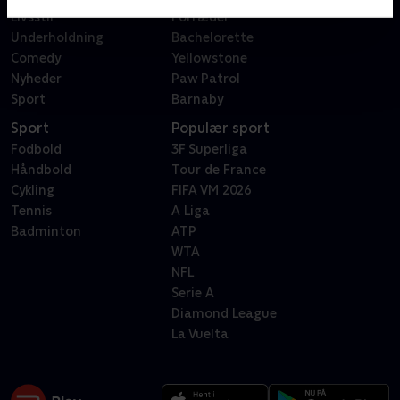
Livsstil
Forræder
Underholdning
Bachelorette
Comedy
Yellowstone
Nyheder
Paw Patrol
Sport
Barnaby
Sport
Populær sport
Fodbold
3F Superliga
Håndbold
Tour de France
Cykling
FIFA VM 2026
Tennis
A Liga
Badminton
ATP
WTA
NFL
Serie A
Diamond League
La Vuelta