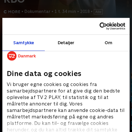
•
Dokumentar
•
1 t. 34 min
•
2018
•
Prøv TV 2 Play*
*Kræver pakken Basis. Administrer dit abonnement på Mit TV 2.
Samtykke
Detaljer
Om
Oscarnomineret dokumentar om Ruth Bader Ginsburg, den
legendariske højesteretsdommer, der også er
...
Læs mere
Andre så også
Dine data og cookies
Vi bruger egne cookies og cookies fra
samarbejdspartnere for at give dig den bedste
oplevelse af TV 2 PLAY, til statistik og til at
målrette annoncer til dig. Vores
samarbejdspartnere kan anvende cookie-data til
målrettet markedsføring på egne og andres
platforme. Du kan til- og fravælge cookies
herunder, og du kan altid trække dit samtykke