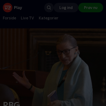
Log ind
Prøv nu
Forside
Live TV
Kategorier
RBG