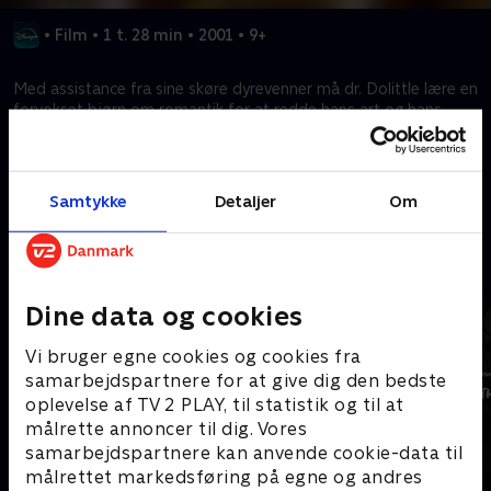
•
Film
•
1 t. 28 min
•
2001
•
9+
Med assistance fra sine skøre dyrevenner må dr. Dolittle lære en
forvokset bjørn om romantik for at redde hans art og hans
hjem!
Kræver tilkøb
Samtykke
Detaljer
Om
Mere indhold fra Disney+
Dine data og cookies
Vi bruger egne cookies og cookies fra
samarbejdspartnere for at give dig den bedste
oplevelse af TV 2 PLAY, til statistik og til at
målrette annoncer til dig. Vores
samarbejdspartnere kan anvende cookie-data til
målrettet markedsføring på egne og andres