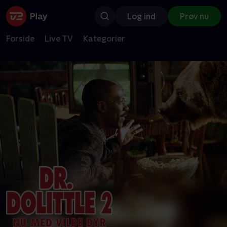
Log ind
Prøv nu
Forside
Live TV
Kategorier