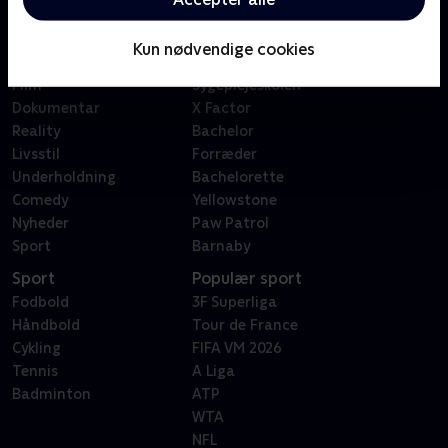
Kategorier
Populært
Børn
Klovn
Kun nødvendige cookies
Serier
Badehotellet
Film
Sygeplejeskolen
Dokumentar
X Factor
Reality
Bachelor
Livsstil
Forræder
Underholdning
Bachelorette
Comedy
Yellowstone
Nyheder
Paw Patrol
Sport
Barnaby
Sport
Populær sport
Fodbold
3F Superliga
Håndbold
Tour de France
Cykling
FIFA VM 2026
Tennis
A Liga
Badminton
ATP
WTA
NFL