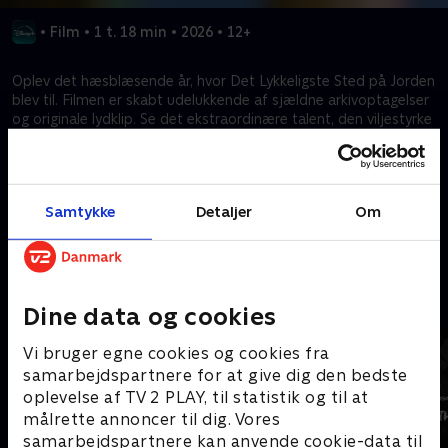
•
Film
•
1 t. 18 min
•
2026
•
12+
Oplev det hæsblæsende år, hvor Det Lykkeligste Sted på Jorden
blev til. Filmen er skabt udelukkende af sjældne arkivoptagelser
og originale lydklip. Se det ekstraordinære talent, den viljestyrke
og det pres, det krævede for hundredvis af håndværkere at
gøre Walt Disneys umulige drøm til virkelighed – fra første
spadestik til åbningsdagen.
Samtykke
Detaljer
Om
Kræver tilkøb
Mere indhold fra Disney+
Dine data og cookies
Vi bruger egne cookies og cookies fra
samarbejdspartnere for at give dig den bedste
oplevelse af TV 2 PLAY, til statistik og til at
målrette annoncer til dig. Vores
samarbejdspartnere kan anvende cookie-data til