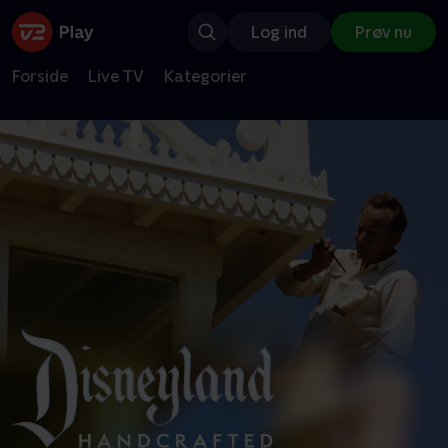
Log ind
Prøv nu
Forside
Live TV
Kategorier