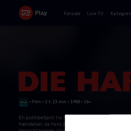
Forside
Live TV
Kategori
•
Film
•
2 t. 13 min
•
1988
•
16+
En politibetjent fra New York rammes af forfærde
hændelser, da hans julebesøg i Californien bliver a
terroristangreb i bygningen, hvor hans kone arbej