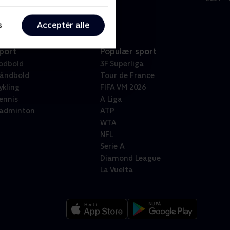
s
Acceptér alle
port
Populær sport
odbold
3F Superliga
åndbold
Tour de France
ykling
FIFA VM 2026
ennis
A Liga
adminton
ATP
WTA
NFL
Serie A
Diamond League
La Vuelta