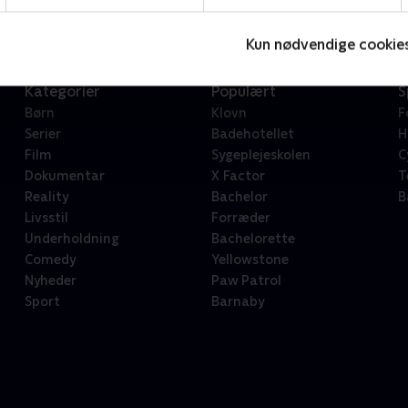
Kun nødvendige cookie
Kategorier
Populært
S
Børn
Klovn
F
Serier
Badehotellet
H
Film
Sygeplejeskolen
C
Dokumentar
X Factor
T
Reality
Bachelor
B
Livsstil
Forræder
Underholdning
Bachelorette
Comedy
Yellowstone
Nyheder
Paw Patrol
Sport
Barnaby