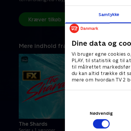
Samtykke
Kræver tilkøb
Dine data og coo
Mere indhold fra Disney+
Vi bruger egne cookies o
PLAY, til statistik og ti
til målrettet markedsfør
du kan altid trække dit s
mere om hvordan TV 2 be
Nødvendig
The Shards
Serier • 1 sæsoner