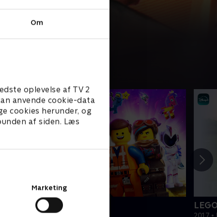
Om
edste oplevelse af TV 2
e kan anvende cookie-data
ge cookies herunder, og
 bunden af siden. Læs
Marketing
EGO filmen 2
LEGO
019 • Film • 1 t. 47 min
2017 • 