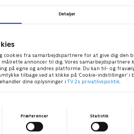
Detaljer
kies
g cookies fra samarbejdspartnere for at give dig den b
l at målrette annoncer til dig. Vores samarbejdspartner
ing på egne og andres platforme. Du kan til- og fravæl
amtykke tilbage ved at klikke på ’Cookie-indstillinger’ i
handler dine oplysninger i
TV 2s privatlivspolitik
.
Samtykkevalg
Præferencer
Statistik
Star Wars: Visions Presents - The Ninth Jedi
L
Serier • 1 sæsoner
2