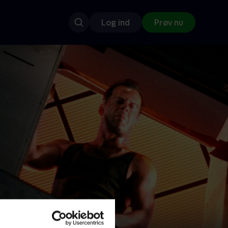
Log ind
Prøv nu