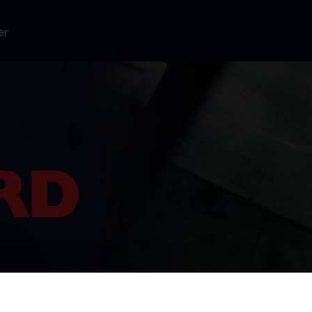
er
lige
fbrudt af et
der.