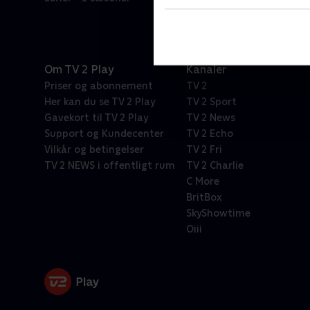
Om TV 2 Play
Kanaler
Priser og abonnement
TV 2
Her kan du se TV 2 Play
TV 2 Sport
Gavekort til TV 2 Play
TV 2 News
Support og Kundecenter
TV 2 Echo
Vilkår og betingelser
TV 2 Fri
TV 2 NEWS i offentligt rum
TV 2 Charlie
C More
BritBox
SkyShowtime
Oiii