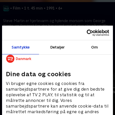
•
Film
•
1 t. 45 min
•
1991
•
6+
Steve Martin er hjertevarm og hylende morsom som George
Banks, en forvirret far, der har svært ved at give slip på sin lille
datter, da hun uventet fortæller, at hun vil giftes.
Kræver tilkøb
Samtykke
Detaljer
Om
Mere indhold fra Disney+
Dine data og cookies
Vi bruger egne cookies og cookies fra
samarbejdspartnere for at give dig den bedste
oplevelse af TV 2 PLAY, til statistik og til at
målrette annoncer til dig. Vores
samarbejdspartnere kan anvende cookie-data til
målrettet markedsføring på egne og andres