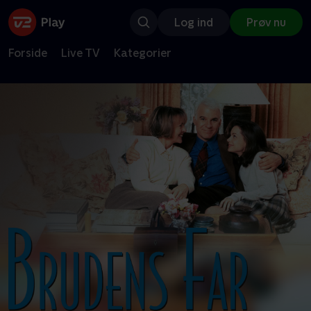
Log ind
Prøv nu
Forside
Live TV
Kategorier