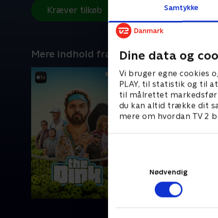
Samtykke
Kræver tilkøb
Mere indhold fra Apple TV
Dine data og coo
Vi bruger egne cookies o
PLAY, til statistik og ti
til målrettet markedsfør
du kan altid trække dit s
mere om hvordan TV 2 be
Nødvendig