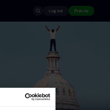
Log ind
Prøv nu