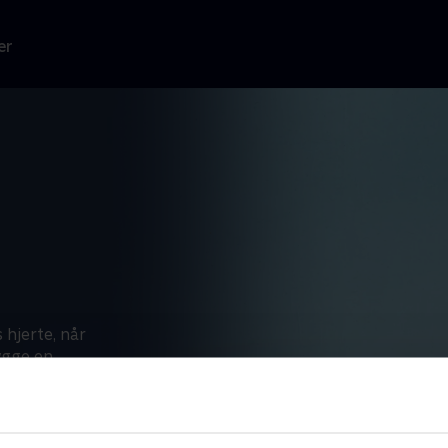
er
 hjerte, når
ygge en
 af Sundance