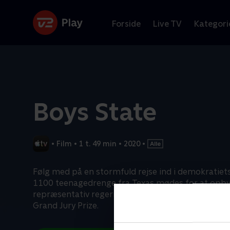
Forside
Live TV
Kategori
Boys State
•
Film
•
1 t. 49 min
•
2020
•
Følg med på en stormfuld rejse ind i demokratiets
1100 teenagedrenge fra Texas mødes for at opb
repræsentativ regering helt fra bar bund. Vinder
Grand Jury Prize.