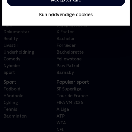
Kategorier
Populært
Børn
Klovn
Kun nødvendige cookies
Serier
Badehotellet
Film
Sygeplejeskolen
Dokumentar
X Factor
Reality
Bachelor
Livsstil
Forræder
Underholdning
Bachelorette
Comedy
Yellowstone
Nyheder
Paw Patrol
Sport
Barnaby
Sport
Populær sport
Fodbold
3F Superliga
Håndbold
Tour de France
Cykling
FIFA VM 2026
Tennis
A Liga
Badminton
ATP
WTA
NFL