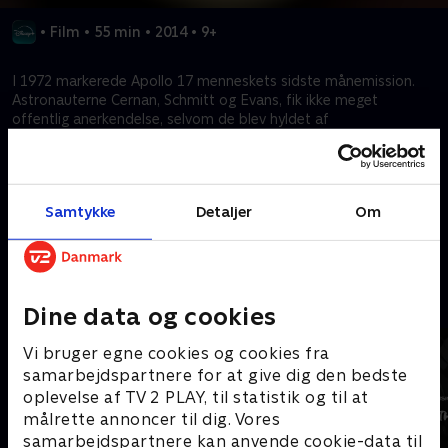
•
Film
•
55 min
•
2014
•
9+
I 1972 markerede Apollo 17 menneskets sidste månemission.
Astronauterne Cernan, Schmitt og Evans, fik ikke meget
offentlig anerkendelse, selvom de blev hyldet af
rumfartssamfundet. Denne dokumentar fortæller deres historie
gennem NASA-optagelser og interviews og hylder deres mod
og Apollo-programmets arv.
Samtykke
Detaljer
Om
Kræver tilkøb
Mere indhold fra Disney+
Dine data og cookies
Vi bruger egne cookies og cookies fra
samarbejdspartnere for at give dig den bedste
oplevelse af TV 2 PLAY, til statistik og til at
målrette annoncer til dig. Vores
samarbejdspartnere kan anvende cookie-data til