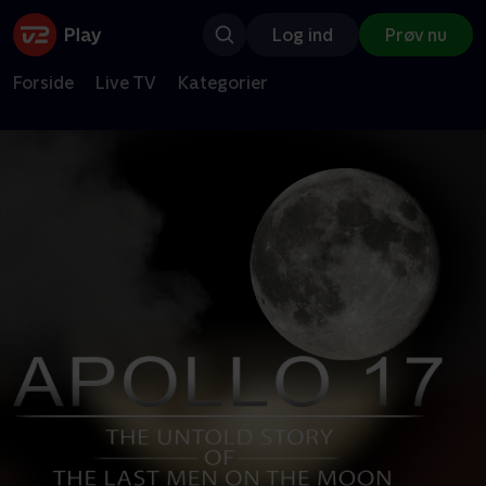
Log ind
Prøv nu
Forside
Live TV
Kategorier