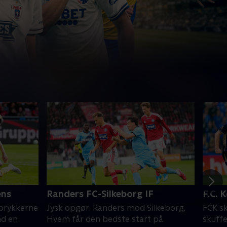
ens
Randers FC-Silkeborg IF
F.C. 
oprykkerne
Jysk opgør: Randers mod Silkeborg.
FCK sk
nd en
Hvem får den bedste start på
skuffe