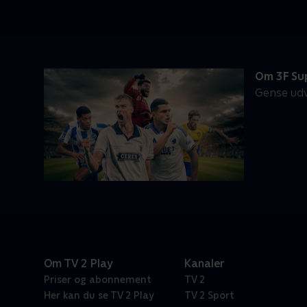
Om 3F Su
Gense udv
Om TV 2 Play
Kanaler
Priser og abonnement
TV 2
Her kan du se TV 2 Play
TV 2 Sport