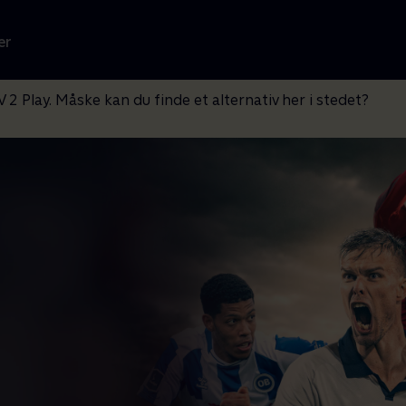
er
V 2 Play. Måske kan du finde et alternativ her i stedet?