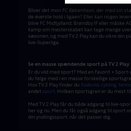
Bliver det mon FC København, der med sin stæ
de øverste hold i ligaen? Eller kan nogen leve
blive FC Midtjylland, Brøndby IF eller måske
kamp om mesterskabet kan tage mange uvente
sæsonen, og med TV 2 Play kan du sikre din pl
live-Superliga.
Se en masse spændende sport på TV 2 Play
Er du vild med sport? Med en Favorit + Sport-
du følge med i en masse forskellige sportsgre
Hos TV 2 Play finder du
fodbold
,
cykling
,
tenni
andet
sport
. Hvilken sportsgren er du mest ti
Med TV 2 Play får du både adgang til live-spor
her og nu. Men du får også adgang til sport 
din yndlingssport, når det passer dig.