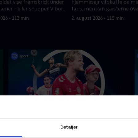
det vise fremskridt under
hjemmesejr vil skuffe de mi
ræner - eller snupper Viborg
fans, men kan gæsterne ove
Herning?
2026 • 113 min
2. august 2026 • 115 min
Højdepunkter
Detaljer
Sport
F