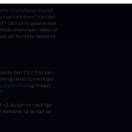
rke trup altid er blandt
re overraskelsen? Kan det
 AGF? Den altid spændende
de drejninger i løbet af
ads på forreste række til
pakke hos TV 2 Play kan
ne og deres turneringer.
s
,
basketball
og meget
l?
t, så du kan se med lige
on demand, så du kan se