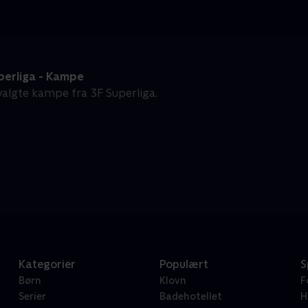
perliga - Kampe
algte kampe fra 3F Superliga.
Kategorier
Populært
S
Børn
Klovn
F
Serier
Badehotellet
H