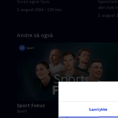
foran egne fans.
hjemmehol
den nye t
3. august 2026 • 120 min
point?
2. august 
Andre så også
Sport Fokus
Samtykke
Sport