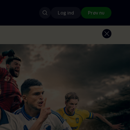
Log ind
Prøv nu