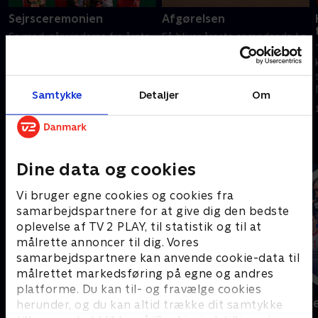
Sejrsceremonien
Afgørelsen
Se med, når vinderne fra årets
Så bliver åreste spændende Le
Le Mans bliver fejret.
Mans-racerløb afgjort. Får vi
danskere på sejrsskamlen i år?
14. juni 2026 • 47 min
14. juni 2026 • 115 min
Samtykke
Detaljer
Om
Andre så også
Dine data og cookies
Vi bruger egne cookies og cookies fra
samarbejdspartnere for at give dig den bedste
oplevelse af TV 2 PLAY, til statistik og til at
målrette annoncer til dig. Vores
samarbejdspartnere kan anvende cookie-data til
målrettet markedsføring på egne og andres
platforme. Du kan til- og fravælge cookies
Sport Fokus
Højdepunkt
herunder, og du kan altid trække dit samtykke
Sport
Sport