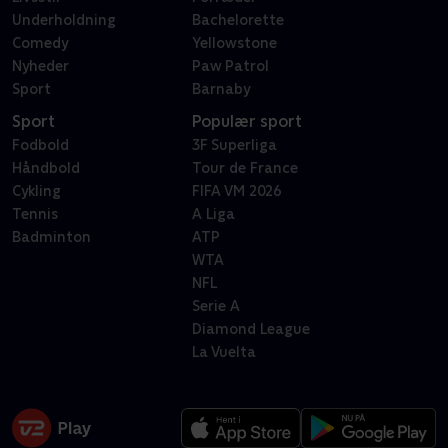
Underholdning
Bachelorette
Comedy
Yellowstone
Nyheder
Paw Patrol
Sport
Barnaby
Sport
Populær sport
Fodbold
3F Superliga
Håndbold
Tour de France
Cykling
FIFA VM 2026
Tennis
A Liga
Badminton
ATP
WTA
NFL
Serie A
Diamond League
La Vuelta