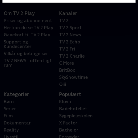
Om TV 2 Play
Kanaler
Priser og abonnement
TV 2
Her kan du se TV 2 Play
TV 2 Sport
Gavekort til TV 2 Play
TV 2 News
Support og
TV 2 Echo
Kundecenter
TV 2 Fri
Vilkår og betingelser
TV 2 Charlie
TV 2 NEWS i offentligt
C More
rum
BritBox
SkyShowtime
Oiii
Kategorier
Populært
Børn
Klovn
Serier
Badehotellet
Film
Sygeplejeskolen
Dokumentar
X Factor
Reality
Bachelor
Livsstil
Forræder