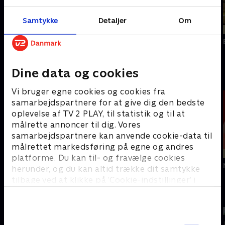
Samtykke
Detaljer
Om
Nu
22.55 - 23.45
I aften
23.45
Værkstedet UK
Bordets bedste bud
Dine data og cookies
TV 2 News
Vi bruger egne cookies og cookies fra
samarbejdspartnere for at give dig den bedste
oplevelse af TV 2 PLAY, til statistik og til at
målrette annoncer til dig. Vores
samarbejdspartnere kan anvende cookie-data til
målrettet markedsføring på egne og andres
Nu
23.00 - 06.57
I morgen
07.00
platforme. Du kan til- og fravælge cookies
Nyheder, sport, vejr
Morgennyhederne på News
herunder, og du kan altid trække dit samtykke
tilbage ved at klikke på ’Cookie-indstillinger’ i
bunden af siden. Læs mere om hvordan TV 2
TV 2 Sport
behandler dine oplysninger i
TV 2s privatlivspolitik
.
Samtykkevalg