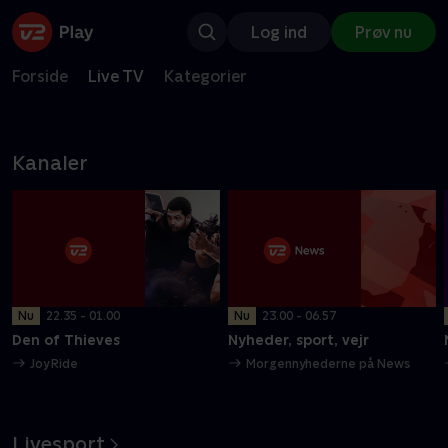
Log ind
Prøv nu
Forside
Live TV
Kategorier
Kanaler
Nu
22.35 - 01.00
Nu
23.00 - 06.57
Den of Thieves
Nyheder, sport, vejr
Joy Ride
Morgennyhederne på News
Livesport