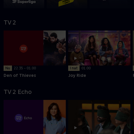
TV 2
Nu
22.35 - 01.00
I nat
01.00
Den of Thieves
Joy Ride
TV 2 Echo