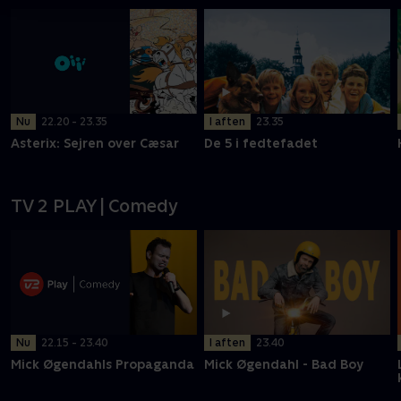
Nu
22.20 - 23.35
I aften
23.35
Asterix: Sejren over Cæsar
De 5 i fedtefadet
TV 2 PLAY | Comedy
Nu
22.15 - 23.40
I aften
23.40
Mick Øgendahls Propaganda
Mick Øgendahl - Bad Boy