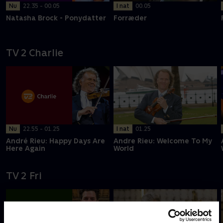
Nu
22.35 - 00.05
I nat
00.05
Natasha Brock - Ponydatter
Forræder
TV 2 Charlie
Nu
22.55 - 01.25
I nat
01.25
André Rieu: Happy Days Are
Andre Rieu: Welcome To My
Here Again
World
TV 2 Fri