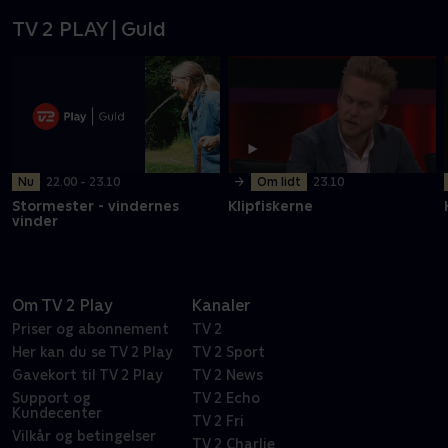
TV 2 PLAY | Guld
Nu
22.00 - 23.10
->
Om lidt
23.10
Stormester - vindernes
Klipfiskerne
vinder
Om TV 2 Play
Kanaler
Priser og abonnement
TV 2
Her kan du se TV 2 Play
TV 2 Sport
Gavekort til TV 2 Play
TV 2 News
Support og
TV 2 Echo
Kundecenter
TV 2 Fri
Vilkår og betingelser
TV 2 Charlie