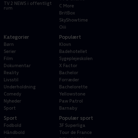
TV 2 NEWS i offentligt
C More
rum
BritBox
SkyShowtime
Oiii
Kategorier
Populært
Børn
Klovn
Serier
Badehotellet
Film
Sygeplejeskolen
Dokumentar
X Factor
Reality
Bachelor
Livsstil
Forræder
Underholdning
Bachelorette
Comedy
Yellowstone
Nyheder
Paw Patrol
Sport
Barnaby
Sport
Populær sport
Fodbold
3F Superliga
Håndbold
Tour de France