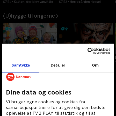
S7:E1 • Katten, der blev vanvittig
S7:E2 • Herregården Hessel
(U)hygge til ungerne
Oiii-Gården
Monstermaling
S2:E2 • Endelig Halloween!
S1:E5 • Zombien kommer!
Samtykke
Detaljer
Om
Gyserhits på SkyShowtime
Dine data og cookies
Vi bruger egne cookies og cookies fra
samarbejdspartnere for at give dig den bedste
oplevelse af TV 2 PLAY, til statistik og til at