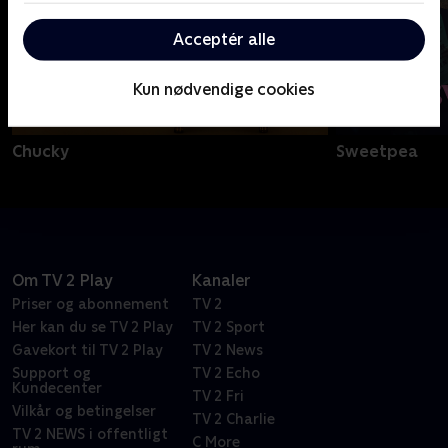
Acceptér alle
Kun nødvendige cookies
Chucky
Sweetpea
Om TV 2 Play
Kanaler
Priser og abonnement
TV 2
Her kan du se TV 2 Play
TV 2 Sport
Gavekort til TV 2 Play
TV 2 News
Support og
TV 2 Echo
Kundecenter
TV 2 Fri
Vilkår og betingelser
TV 2 Charlie
TV 2 NEWS i offentligt
C More