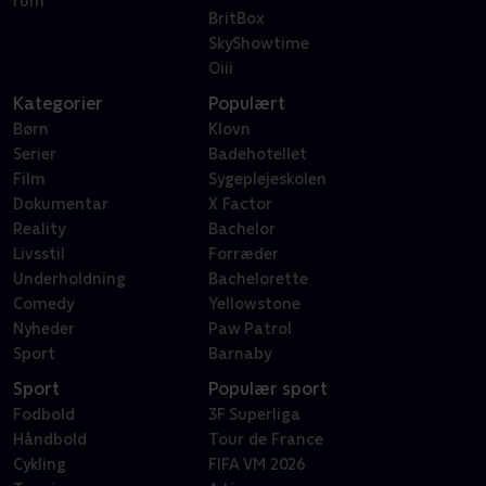
rum
BritBox
SkyShowtime
Oiii
Kategorier
Populært
Børn
Klovn
Serier
Badehotellet
Film
Sygeplejeskolen
Dokumentar
X Factor
Reality
Bachelor
Livsstil
Forræder
Underholdning
Bachelorette
Comedy
Yellowstone
Nyheder
Paw Patrol
Sport
Barnaby
Sport
Populær sport
Fodbold
3F Superliga
Håndbold
Tour de France
Cykling
FIFA VM 2026