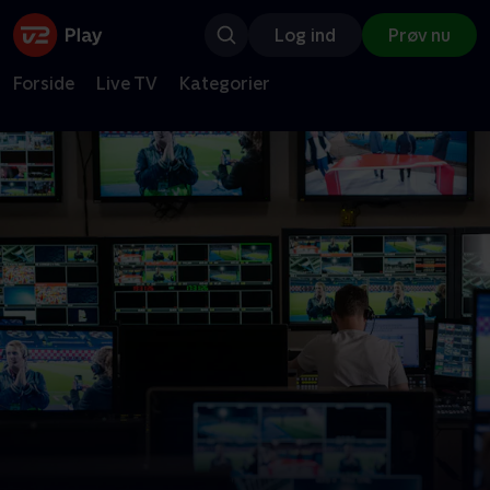
Log ind
Prøv nu
Forside
Live TV
Kategorier