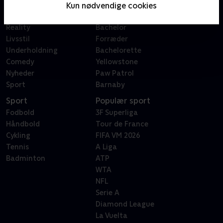
Film
Sygeplejeskolen
Kun nødvendige cookies
Dokumentar
X Factor
Reality
Bachelor
Livsstil
Forræder
Underholdning
Bachelorette
Comedy
Yellowstone
Nyheder
Paw Patrol
Sport
Barnaby
Sport
Populær sport
Fodbold
3F Superliga
Håndbold
Tour de France
Cykling
FIFA VM 2026
Tennis
A Liga
Badminton
ATP
WTA
NFL
Serie A
Diamond League
La Vuelta