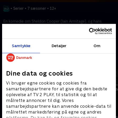
•
Serier
•
7 sæsoner
•
12+
En komedie om Sheldon Cooper (Iain Armitage), og hans
problemer med at vokse op i East Texas.
Kræver tilkøb
Samtykke
Detaljer
Om
Mere indhold fra Disney+
Dine data og cookies
Vi bruger egne cookies og cookies fra
samarbejdspartnere for at give dig den bedste
oplevelse af TV 2 PLAY, til statistik og til at
målrette annoncer til dig. Vores
samarbejdspartnere kan anvende cookie-data til
målrettet markedsføring på egne og andres
The Shards
Star Wars: V
platforme. Du kan til- og fravælge cookies