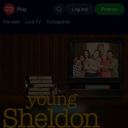
Log ind
Prøv nu
Forside
Live TV
Kategorier