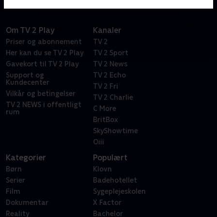
Om TV 2 Play
Kanaler
Priser og abonnement
TV 2
Her kan du se TV 2 Play
TV 2 Sport
Gavekort til TV 2 Play
TV 2 News
Support og
TV 2 Echo
Kundecenter
TV 2 Fri
Vilkår og betingelser
TV 2 Charlie
TV 2 NEWS i offentligt
C More
rum
BritBox
SkyShowtime
Oiii
Kategorier
Populært
Børn
Klovn
Serier
Badehotellet
Film
Sygeplejeskolen
Dokumentar
X Factor
Reality
Bachelor