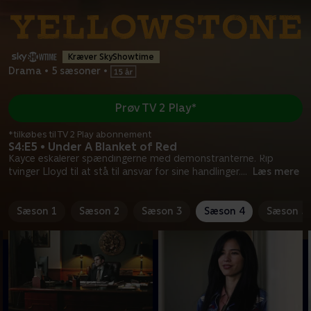
Kræver SkyShowtime
Drama
•
5 sæsoner
•
Prøv TV 2 Play*
*tilkøbes til TV 2 Play abonnement
S4:E5 • Under A Blanket of Red
Kayce eskalerer spændingerne med demonstranterne. Rip
tvinger Lloyd til at stå til ansvar for sine handlinger.
...
Læs mere
Sæson 1
Sæson 2
Sæson 3
Sæson 4
Sæson 5