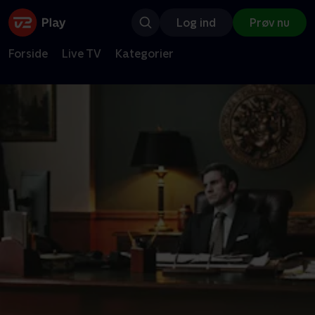
Log ind
Prøv nu
Forside
Live TV
Kategorier