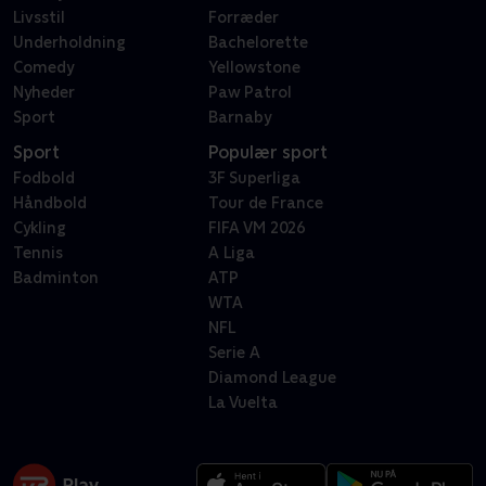
Livsstil
Forræder
Underholdning
Bachelorette
Comedy
Yellowstone
Nyheder
Paw Patrol
Sport
Barnaby
Sport
Populær sport
Fodbold
3F Superliga
Håndbold
Tour de France
Cykling
FIFA VM 2026
Tennis
A Liga
Badminton
ATP
WTA
NFL
Serie A
Diamond League
La Vuelta