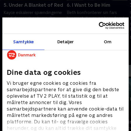
5. Under A Blanket of Red
6. I Want to Be Him
Kayce eskalerer spændingerne
Beth konfronterer sin fars
n
med demonstranterne. Rip
husgæst. Kayce og hans familie
tvinger Lloyd til at stå til ansvar
leder efter et nyt hjem. Jamie
for sine handlinger. Beth vil
vil have svar fra Garrett. Lloyd
have hævn.
mister fatningen.
29. november 2021 • 44 min
6. december 2021 • 47 min
Samtykke
Detaljer
Om
Andre så også
Dine data og cookies
Vi bruger egne cookies og cookies fra
samarbejdspartnere for at give dig den bedste
oplevelse af TV 2 PLAY, til statistik og til at
målrette annoncer til dig. Vores
samarbejdspartnere kan anvende cookie-data til
målrettet markedsføring på egne og andres
Norskov
Efterforskn
platforme. Du kan til- og fravælge cookies
herunder, og du kan altid trække dit samtykke
Drama • 2 sæsoner
Drama • 1 sæso