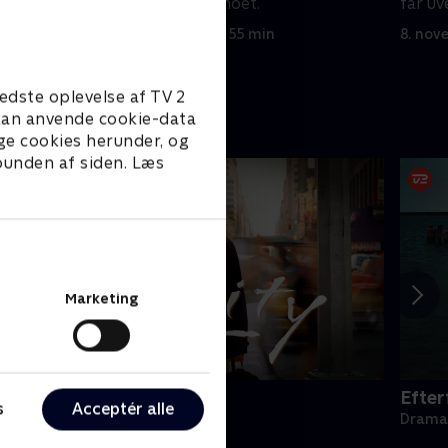
finder spor i kasinoet.
får uv
8. november 2021 • 55 min
8. nov
edste oplevelse af TV 2
e kan anvende cookie-data
ge cookies herunder, og
 bunden af siden. Læs
Marketing
elicity
Efter
s
Acceptér alle
rama • 4 sæsoner
Drama 