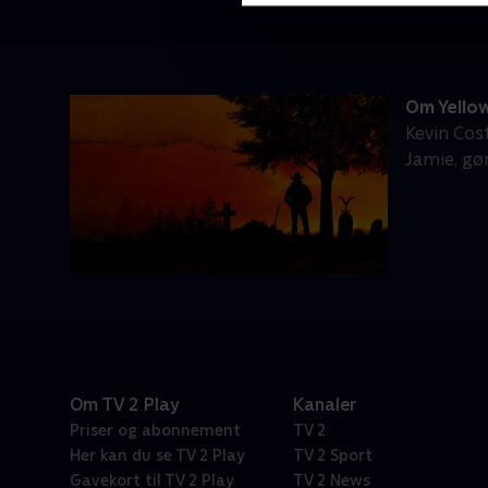
Om Yello
Kevin Cos
Jamie, gø
Om TV 2 Play
Kanaler
Priser og abonnement
TV 2
Her kan du se TV 2 Play
TV 2 Sport
Gavekort til TV 2 Play
TV 2 News