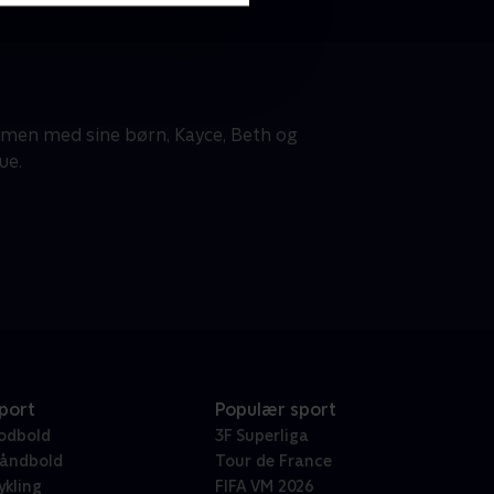
mmen med sine børn, Kayce, Beth og
ue.
port
Populær sport
odbold
3F Superliga
åndbold
Tour de France
ykling
FIFA VM 2026