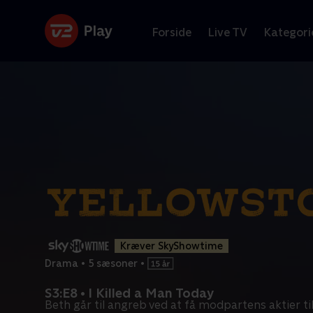
Forside
Live TV
Kategori
Kræver SkyShowtime
Drama
•
5 sæsoner
•
S3:E8 • I Killed a Man Today
Beth går til angreb ved at få modpartens aktier til