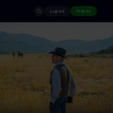
Log ind
Prøv nu