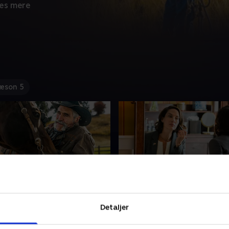
æs mere
æson 5
r Than Evil
10. The World is Purple
Detaljer
omstrejfer vender tilbage til
Duttons står ansigt til ansi
ne. Rancherne, som er rystet
deres nemesis. Loyalitet sæ