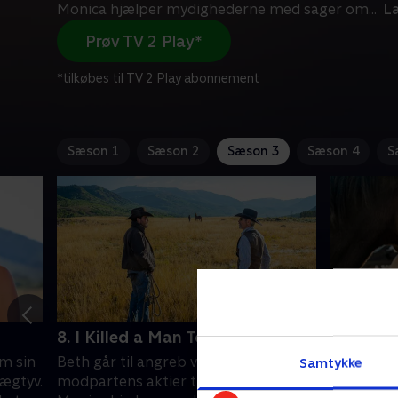
Monica hjælper mydighederne med sager om
...
L
Prøv TV 2 Play*
*tilkøbes til TV 2 Play abonnement
Sæson 1
Sæson 2
Sæson 3
Sæson 4
S
8. I Killed a Man Today
9. Meane
m sin
Beth går til angreb ved at få
En glemt 
Samtykke
vægtyv.
modpartens aktier til at styrtdykke.
Yellowsto