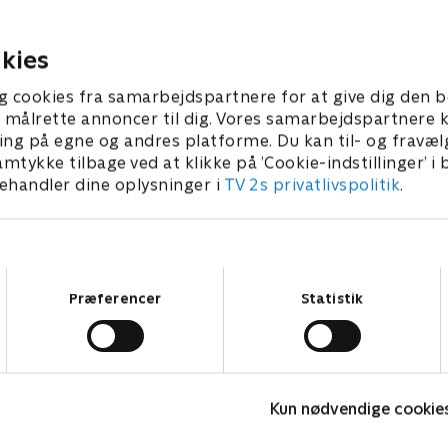
nylige begivenheder, søger
prøve. Rainwater modtager
engemændene smeder
uvelkomne råd.
kies
 • 41 min
1. juli 2021 • 45 min
g cookies fra samarbejdspartnere for at give dig den b
l at målrette annoncer til dig. Vores samarbejdspartner
ing på egne og andres platforme. Du kan til- og fravæl
amtykke tilbage ved at klikke på ’Cookie-indstillinger’ i
handler dine oplysninger i
TV 2s privatlivspolitik
.
Samtykkevalg
Præferencer
Statistik
Norskov
F
Kun nødvendige cookie
Drama • 2 sæsoner
D