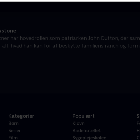
wstone
tner har hovedrollen som patriarken John Dutton, der sa
r alt, hvad han kan for at beskytte familiens ranch og form
Kategorier
Populært
S
Børn
Klovn
F
Serier
Badehotellet
H
Film
Sygeplejeskolen
C