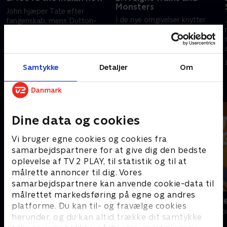
Monsters
John hjæper Tate efter
I de nye omgivelser knytter
fangenskab, mens Dutton-
John et stærkt bånd til sit
familien overvåger deres kvæg
barnebarn. Beth møder
væk fra ranchen. En ny gruppe
familiens nye modstander, og
truende finansfolk dukker
1. juli 2021 • 38 min
Jamie får uventede problemer i
pludselig op på ranchen.
1. juli 2021 • 45 min
Samtykke
Detaljer
Om
sit nye job.
Andre så også
Dine data og cookies
Vi bruger egne cookies og cookies fra
samarbejdspartnere for at give dig den bedste
oplevelse af TV 2 PLAY, til statistik og til at
målrette annoncer til dig. Vores
samarbejdspartnere kan anvende cookie-data til
målrettet markedsføring på egne og andres
Norskov
Luftens læg
platforme. Du kan til- og fravælge cookies
Drama • 2 sæsoner
Drama • 3 sæso
herunder, og du kan altid trække dit samtykke