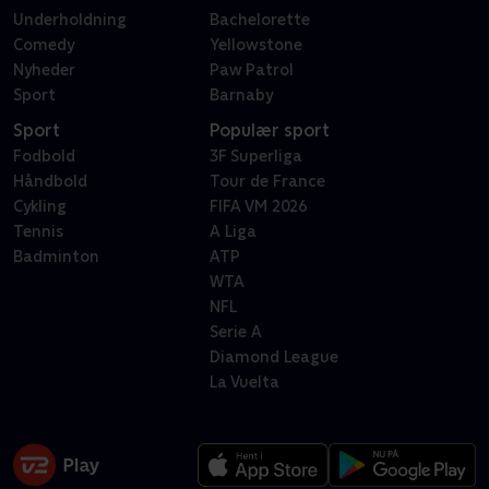
Underholdning
Bachelorette
Comedy
Yellowstone
Nyheder
Paw Patrol
Sport
Barnaby
Sport
Populær sport
Fodbold
3F Superliga
Håndbold
Tour de France
Cykling
FIFA VM 2026
Tennis
A Liga
Badminton
ATP
WTA
NFL
Serie A
Diamond League
La Vuelta