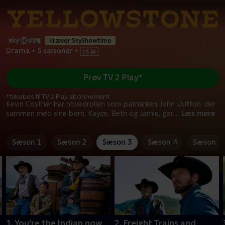
Kræver SkyShowtime
Drama
•
5 sæsoner
•
Prøv TV 2 Play*
*tilkøbes til TV 2 Play abonnement
Kevin Costner har hovedrollen som patriarken John Dutton, der
sammen med sine børn, Kayce, Beth og Jamie, gør
...
Læs mere
Sæson 1
Sæson 2
Sæson 3
Sæson 4
Sæson 5
1. You're the Indian now
2. Freight Trains and