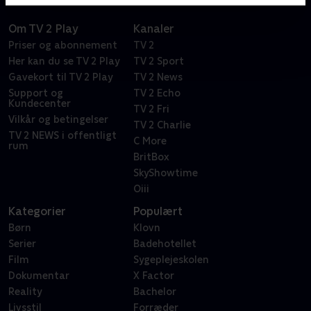
Om TV 2 Play
Kanaler
Priser og abonnement
TV 2
Her kan du se TV 2 Play
TV 2 Sport
Gavekort til TV 2 Play
TV 2 News
Support og
TV 2 Echo
Kundecenter
TV 2 Fri
Vilkår og betingelser
TV 2 Charlie
TV 2 NEWS i offentligt
C More
rum
BritBox
SkyShowtime
Oiii
Kategorier
Populært
Børn
Klovn
Serier
Badehotellet
Film
Sygeplejeskolen
Dokumentar
X Factor
Reality
Bachelor
Livsstil
Forræder