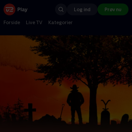
Log ind
Prøv nu
Forside
Live TV
Kategorier