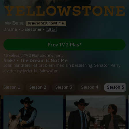
Kræver SkyShowtime
Drama
•
5 sæsoner
•
Prøv TV 2 Play*
*tilkøbes til TV 2 Play abonnement
S5:E7 • The Dream Is Not Me
John håndterer et problem med sin besætning. Senator Perry
leverer nyheder til Rainwater.
Sæson 1
Sæson 2
Sæson 3
Sæson 4
Sæson 5