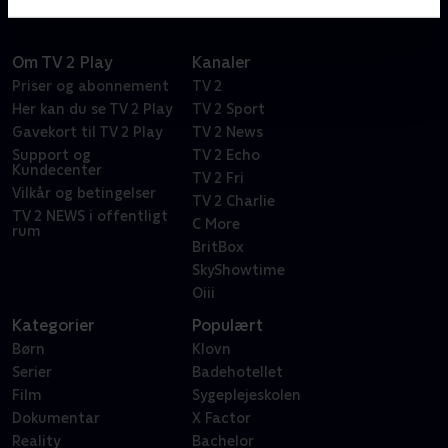
Om TV 2 Play
Kanaler
Priser og abonnement
TV 2
Her kan du se TV 2 Play
TV 2 Sport
Gavekort til TV 2 Play
TV 2 News
Support og
TV 2 Echo
Kundecenter
TV 2 Fri
Vilkår og betingelser
TV 2 Charlie
TV 2 NEWS i offentligt
C More
rum
BritBox
SkyShowtime
Oiii
Kategorier
Populært
Børn
Klovn
Serier
Badehotellet
Film
Sygeplejeskolen
Dokumentar
X Factor
Reality
Bachelor