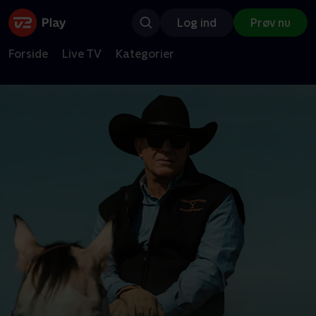
Log ind
Prøv nu
Forside
Live TV
Kategorier