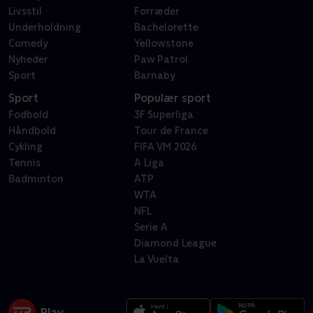
Livsstil
Forræder
Underholdning
Bachelorette
Comedy
Yellowstone
Nyheder
Paw Patrol
Sport
Barnaby
Sport
Populær sport
Fodbold
3F Superliga
Håndbold
Tour de France
Cykling
FIFA VM 2026
Tennis
A Liga
Badminton
ATP
WTA
NFL
Serie A
Diamond League
La Vuelta