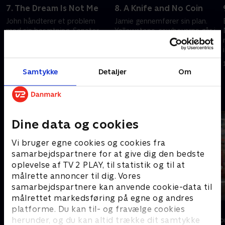
7. The Dream Is Not Me
8. A Knife and No Coin
John håndterer et problem
Jamie gennemfører sin plan.
med sin besætning. Senator
Yellowstone-cowboyerne går i
Perry leverer nyheder til
gang med en stor ændring.
Rainwater.
2. januar 2023 • 48 min
19. december 2022 • 59 min
Samtykke
Detaljer
Om
Andre så også
Dine data og cookies
Vi bruger egne cookies og cookies fra
samarbejdspartnere for at give dig den bedste
oplevelse af TV 2 PLAY, til statistik og til at
målrette annoncer til dig. Vores
samarbejdspartnere kan anvende cookie-data til
målrettet markedsføring på egne og andres
Luftens læger
Felicity
platforme. Du kan til- og fravælge cookies
herunder, og du kan altid trække dit samtykke
Drama • 3 sæsoner
Drama • 4 sæso