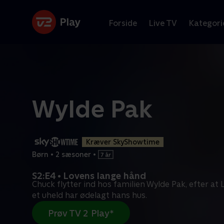
Forside
Live TV
Kategori
Wylde Pak
Kræver SkyShowtime
Børn
•
2 sæsoner
•
S2:E4 • Lovens lange hånd
Chuck flytter ind hos familien Wylde Pak, efter at L
et uheld har ødelagt hans hus.
Prøv TV 2 Play*