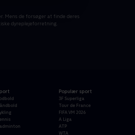
. Mens de forsøger at finde deres
tiske dyreplejeforretning.
port
Populær sport
odbold
3F Superliga
åndbold
Tour de France
ykling
FIFA VM 2026
ennis
A Liga
adminton
ATP
WTA