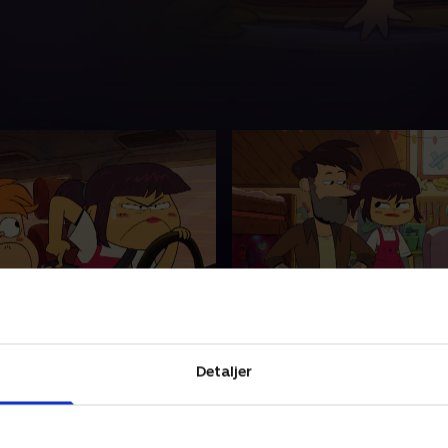
le bitte rørproblem
6. Fængselsflugt
ack forsømmer hele tiden
Jack og Lily er chokerede, da
ter i traileren, og det
Min giver dem stuearrest fo
Detaljer
n og Jack til at forhale en
leget med en af Halmonis d
s ankomst.
keramikfigurer.
026 • 21 min
18. juli 2026 • 21 min