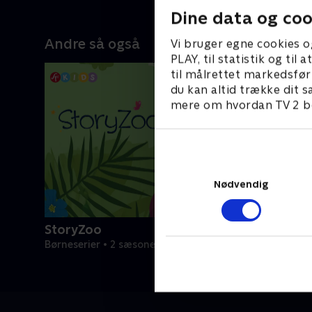
Dine data og coo
Andre så også
Vi bruger egne cookies o
PLAY, til statistik og ti
til målrettet markedsfør
du kan altid trække dit s
mere om hvordan TV 2 be
Nødvendig
StoryZoo
Børneserier • 2 sæsoner