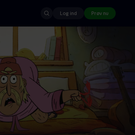
Log ind
Prøv nu