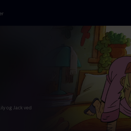
er
ily og Jack ved