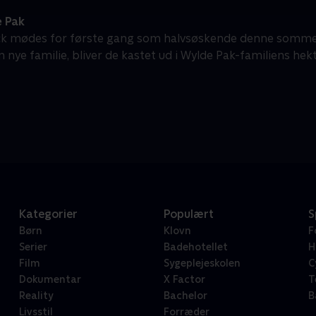
 Pak
ack mødes for første gang som halvsøskende denne sommer
n nye familie, bliver de kastet ud i Wylde Pak-familiens hek
Kategorier
Populært
S
Børn
Klovn
F
Serier
Badehotellet
H
Film
Sygeplejeskolen
C
Dokumentar
X Factor
T
Reality
Bachelor
B
Livsstil
Forræder