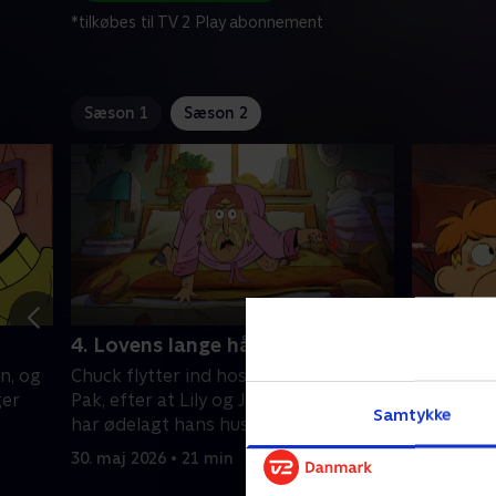
*tilkøbes til TV 2 Play abonnement
Sæson 1
Sæson 2
4. Lovens lange hånd
5. Et lil
n, og
Chuck flytter ind hos familien Wylde
Lily og J
ger
Pak, efter at Lily og Jack ved et uheld
deres plig
Samtykke
har ødelagt hans hus.
tvinger Mi
inspektør
30. maj 2026 • 21 min
7. marts 2