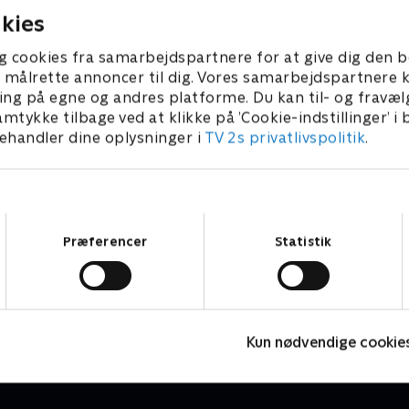
kies
g cookies fra samarbejdspartnere for at give dig den b
l at målrette annoncer til dig. Vores samarbejdspartner
ing på egne og andres platforme. Du kan til- og fravæl
amtykke tilbage ved at klikke på ’Cookie-indstillinger’ i
handler dine oplysninger i
TV 2s privatlivspolitik
.
Samtykkevalg
Præferencer
Statistik
Vicke Viking
O
Børneserier • 1 sæsoner
B
Kun nødvendige cookie