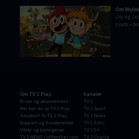
Om Wylde
Lily og J
plads i de
Om TV 2 Play
Kanaler
Priser og abonnement
TV 2
Her kan du se TV 2 Play
TV 2 Sport
Gavekort til TV 2 Play
TV 2 News
Support og Kundecenter
TV 2 Echo
Vilkår og betingelser
TV 2 Fri
TV 2 NEWS i offentligt rum
TV 2 Charlie