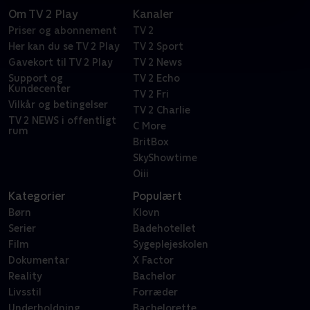
Om TV 2 Play
Kanaler
Priser og abonnement
TV 2
Her kan du se TV 2 Play
TV 2 Sport
Gavekort til TV 2 Play
TV 2 News
Support og
TV 2 Echo
Kundecenter
TV 2 Fri
Vilkår og betingelser
TV 2 Charlie
TV 2 NEWS i offentligt
C More
rum
BritBox
SkyShowtime
Oiii
Kategorier
Populært
Børn
Klovn
Serier
Badehotellet
Film
Sygeplejeskolen
Dokumentar
X Factor
Reality
Bachelor
Livsstil
Forræder
Underholdning
Bachelorette