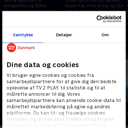
Jack vil være med til
Chuck flytter ind hos familien
drengeaften, og Wylde-
Wylde Pak, efter at Lily og Jack
bedsteforældrene besøger
ved et uheld har ødelagt hans
familien.
hus.
30. maj 2026 • 21 min
30. maj 2026 • 21 min
Samtykke
Detaljer
Om
Andre så også
Dine data og cookies
Vi bruger egne cookies og cookies fra
samarbejdspartnere for at give dig den bedste
oplevelse af TV 2 PLAY, til statistik og til at
målrette annoncer til dig. Vores
samarbejdspartnere kan anvende cookie-data til
målrettet markedsføring på egne og andres
StoryZoo
Vicke Viking
platforme. Du kan til- og fravælge cookies
Børneserier • 2 sæsoner
Børneserier • 1
herunder, og du kan altid trække dit samtykke
tilbage ved at klikke på ’Cookie-indstillinger’ i