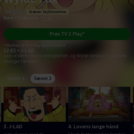
Kræver SkyShowtime
Børn
•
2 sæsoner
•
Prøv TV 2 Play*
*tilkøbes til TV 2 Play abonnement
S2:E3 • J-LAD
Jack vil være med til drengeaften, og Wylde-bedsteforældrene
besøger familien.
Sæson 1
Sæson 2
3. J-LAD
4. Lovens lange hånd