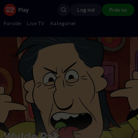
Log ind
Prøv nu
Forside
Live TV
Kategorier
Wylde Pak