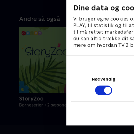
Dine data og coo
Andre så også
Vi bruger egne cookies o
PLAY, til statistik og ti
til målrettet markedsfør
du kan altid trække dit s
mere om hvordan TV 2 be
Nødvendig
StoryZoo
Børneserier • 2 sæsoner