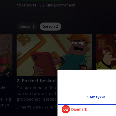
*tilkøbes til TV 2 Play abonnement
Sæson 1
Sæson 2
2. Forkert besked
3. J-LAD
dder
Da Jack endelig får en telefon, sender
Jack vil v
han sin første sms til familiens
Wylde-be
Samtykke
er sig
gruppechat i stedet for til Lily.
familien.
Canyon
7. marts 2026 • 21 min
30. maj 20