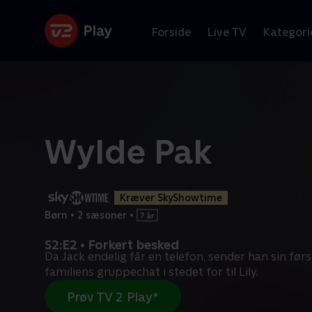
Forside
Live TV
Kategori
Wylde Pak
Kræver SkyShowtime
Børn
•
2 sæsoner
•
S2:E2 • Forkert besked
Da Jack endelig får en telefon, sender han sin førs
familiens gruppechat i stedet for til Lily.
Prøv TV 2 Play*