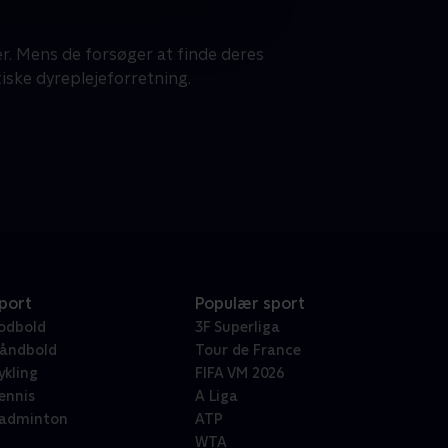
. Mens de forsøger at finde deres
tiske dyreplejeforretning.
port
Populær sport
odbold
3F Superliga
åndbold
Tour de France
ykling
FIFA VM 2026
ennis
A Liga
adminton
ATP
WTA