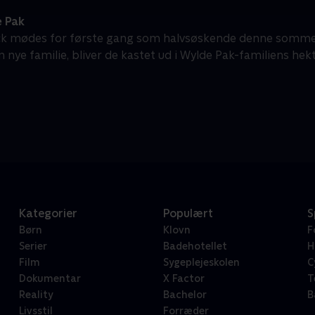
 Pak
ack mødes for første gang som halvsøskende denne sommer
n nye familie, bliver de kastet ud i Wylde Pak-familiens hek
Kategorier
Populært
S
Børn
Klovn
F
Serier
Badehotellet
H
Film
Sygeplejeskolen
C
Dokumentar
X Factor
T
Reality
Bachelor
B
Livsstil
Forræder