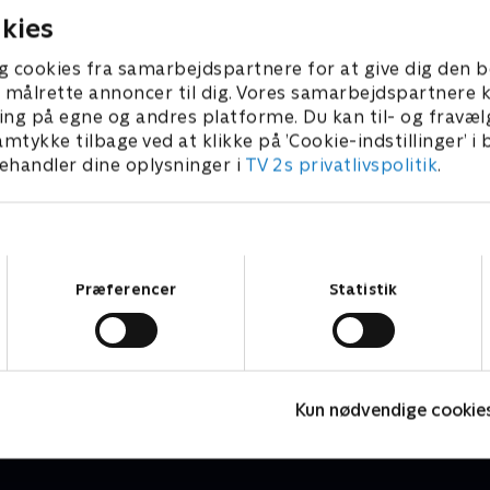
kies
g cookies fra samarbejdspartnere for at give dig den b
l at målrette annoncer til dig. Vores samarbejdspartner
ing på egne og andres platforme. Du kan til- og fravæl
amtykke tilbage ved at klikke på ’Cookie-indstillinger’ i
handler dine oplysninger i
TV 2s privatlivspolitik
.
Samtykkevalg
Præferencer
Statistik
Vicke Viking
O
Børneserier • 1 sæsoner
B
Kun nødvendige cookie