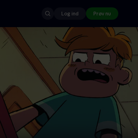
Log ind
Prøv nu