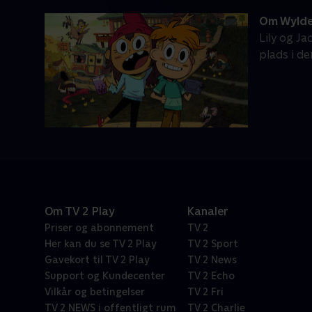
Om Wylde
Lily og J
plads i de
Om TV 2 Play
Kanaler
Priser og abonnement
TV 2
Her kan du se TV 2 Play
TV 2 Sport
Gavekort til TV 2 Play
TV 2 News
Support og Kundecenter
TV 2 Echo
Vilkår og betingelser
TV 2 Fri
TV 2 NEWS i offentligt rum
TV 2 Charlie