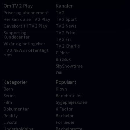
Om TV 2 Play
Kanaler
Priser og abonnement
TV 2
Her kan du se TV 2 Play
TV 2 Sport
Gavekort til TV 2 Play
TV 2 News
Support og
TV 2 Echo
Kundecenter
TV 2 Fri
Vilkår og betingelser
TV 2 Charlie
TV 2 NEWS i offentligt
C More
rum
BritBox
SkyShowtime
Oiii
Kategorier
Populært
Børn
Klovn
Serier
Badehotellet
Film
Sygeplejeskolen
Dokumentar
X Factor
Reality
Bachelor
Livsstil
Forræder
Underholdning
Bachelorette