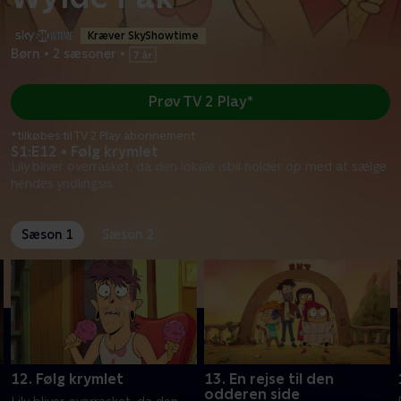
Kræver SkyShowtime
Børn
•
2 sæsoner
•
Prøv TV 2 Play*
*tilkøbes til TV 2 Play abonnement
S1:E12 • Følg krymlet
Lily bliver overrasket, da den lokale isbil holder op med at sælge
hendes yndlingsis.
Sæson 1
Sæson 2
12. Følg krymlet
13. En rejse til den
odderen side