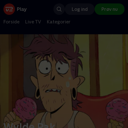
Log ind
Prøv nu
Forside
Live TV
Kategorier
Wylde Pak