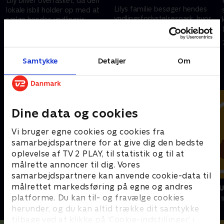
Lily bliver overrasket, da den
Lilys familie besøger hendes
lokale isbil holder op med at
yndlingsforlystelsespark, hvor
sælge hendes yndlingsis.
de leder efter en mytisk
14. februar 2026 • 21 min
forlystelse.
14. februar 2026 • 21 min
Samtykke
Detaljer
Om
Andre så også
Dine data og cookies
Vi bruger egne cookies og cookies fra
samarbejdspartnere for at give dig den bedste
oplevelse af TV 2 PLAY, til statistik og til at
målrette annoncer til dig. Vores
samarbejdspartnere kan anvende cookie-data til
målrettet markedsføring på egne og andres
Vicke Viking
Miniteve: M
platforme. Du kan til- og fravælge cookies
Børneserier • 1 sæsoner
Børneserier • 1
herunder, og du kan altid trække dit samtykke
tilbage ved at klikke på ’Cookie-indstillinger’ i