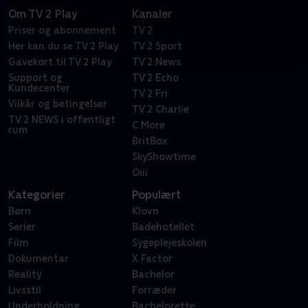
Om TV 2 Play
Kanaler
Priser og abonnement
TV 2
Her kan du se TV 2 Play
TV 2 Sport
Gavekort til TV 2 Play
TV 2 News
Support og
TV 2 Echo
Kundecenter
TV 2 Fri
Vilkår og betingelser
TV 2 Charlie
TV 2 NEWS i offentligt
C More
rum
BritBox
SkyShowtime
Oiii
Kategorier
Populært
Børn
Klovn
Serier
Badehotellet
Film
Sygeplejeskolen
Dokumentar
X Factor
Reality
Bachelor
Livsstil
Forræder
Underholdning
Bachelorette