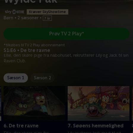
Kræver SkyShowtime
Børn
•
2 sæsoner
•
Prøv TV 2 Play*
*tilkøbes til TV 2 Play abonnement
S1:E6 • De tre ravne
Ellie, den skøre pige fra nabohuset, rekrutterer Lily og Jack til sin
Raven Club.
Sæson 1
Sæson 2
6. De tre ravne
7. Søøens hemmelighed