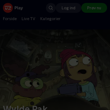
Log ind
Prøv nu
Forside
Live TV
Kategorier
Wylde Pak