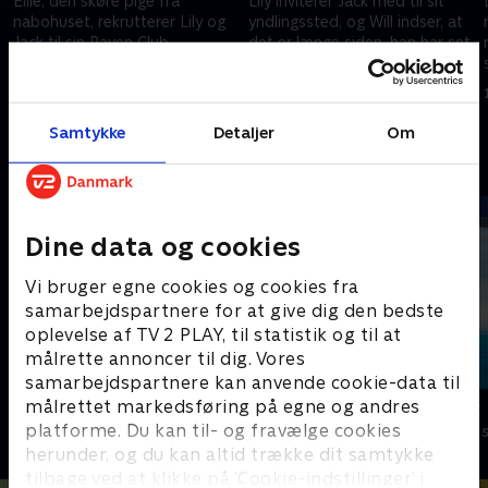
Ellie, den skøre pige fra
Lily inviterer Jack med til sit
nabohuset, rekrutterer Lily og
yndlingssted, og Will indser, at
Jack til sin Raven Club.
det er længe siden, han har set
Jack, og vil gerne indhente den
14. februar 2026 • 21 min
tabte tid.
14. februar 2026 • 21 min
Samtykke
Detaljer
Om
Andre så også
Dine data og cookies
Vi bruger egne cookies og cookies fra
samarbejdspartnere for at give dig den bedste
oplevelse af TV 2 PLAY, til statistik og til at
målrette annoncer til dig. Vores
samarbejdspartnere kan anvende cookie-data til
målrettet markedsføring på egne og andres
StoryZoo
Vicke Viking
platforme. Du kan til- og fravælge cookies
Børneserier • 2 sæsoner
Børneserier • 1
herunder, og du kan altid trække dit samtykke
tilbage ved at klikke på ’Cookie-indstillinger’ i