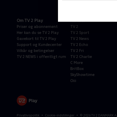
Om TV 2 Play
Kanaler
Priser og abonnement
TV 2
Her kan du se TV 2 Play
TV 2 Sport
Gavekort til TV 2 Play
TV 2 News
Support og Kundecenter
TV 2 Echo
Vilkår og betingelser
TV 2 Fri
TV 2 NEWS i offentligt rum
TV 2 Charlie
C More
BritBox
SkyShowtime
Oiii
Privatlivspolitik
Cookie-indstillinger
©
2026
TV 2 DANMARK A