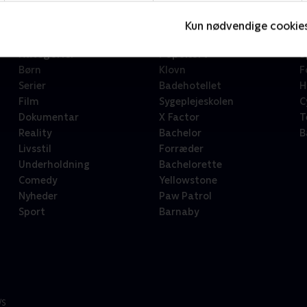
Kun nødvendige cookie
Kategorier
Populært
S
Børn
Klovn
F
Serier
Badehotellet
H
Film
Sygeplejeskolen
C
Dokumentar
X Factor
T
Reality
Bachelor
B
Livsstil
Forræder
Underholdning
Bachelorette
Comedy
Yellowstone
Nyheder
Paw Patrol
Sport
Barnaby
/S