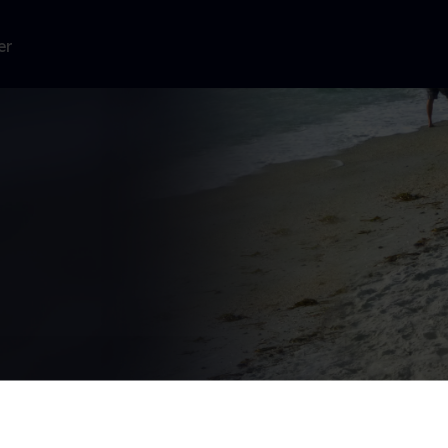
er
r antallet af
te 50 år.