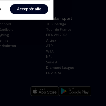
s
Acceptér alle
port
Populær sport
odbold
3F Superliga
åndbold
Tour de France
ykling
FIFA VM 2026
ennis
A Liga
adminton
ATP
WTA
NFL
Serie A
Diamond League
La Vuelta