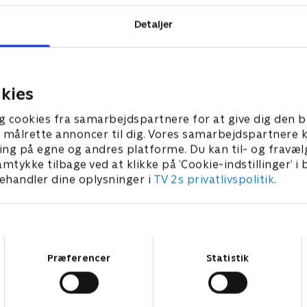
Detaljer
kies
g cookies fra samarbejdspartnere for at give dig den b
l at målrette annoncer til dig. Vores samarbejdspartner
ing på egne og andres platforme. Du kan til- og fravæl
amtykke tilbage ved at klikke på ’Cookie-indstillinger’ i
handler dine oplysninger i
TV 2s privatlivspolitik
.
Samtykkevalg
Præferencer
Statistik
Star Wars: Visions Presents - The Ninth Jedi
L
Serier • 1 sæsoner
2