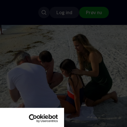
Log ind
Prøv nu