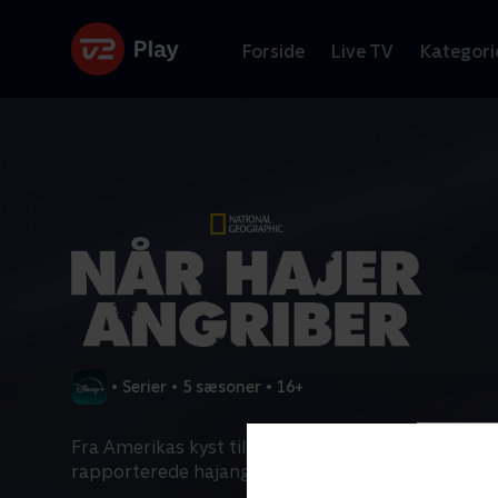
Forside
Live TV
Kategori
•
Serier
•
5 sæsoner
•
16+
Fra Amerikas kyst til alverdens eksotiske strande e
rapporterede hajangreb steget i løbet af de senes