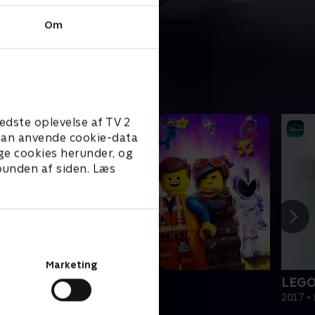
Om
edste oplevelse af TV 2
e kan anvende cookie-data
ge cookies herunder, og
 bunden af siden. Læs
Marketing
EGO filmen 2
LEGO
019 • Film • 1 t. 47 min
2017 • 