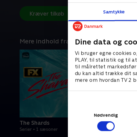
Samtykke
Kræver tilkøb
Dine data og coo
Mere indhold fra Disney+
Vi bruger egne cookies o
PLAY, til statistik og ti
til målrettet markedsfør
du kan altid trække dit s
mere om hvordan TV 2 be
Nødvendig
The Shards
Serier • 1 sæsoner