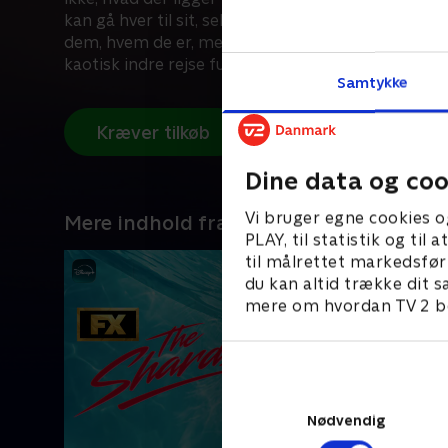
kan gå hver til sit, selv når de skændes. Men kærli
dem, hvem de er, mens deres lidenskabelige bånd 
kaotisk indre rejse fuld af sårbarhed, undertrykte 
Samtykke
smerte.
Kræver tilkøb
Dine data og coo
Vi bruger egne cookies o
Mere indhold fra Disney+
PLAY, til statistik og ti
til målrettet markedsfør
du kan altid trække dit s
mere om hvordan TV 2 be
Nødvendig