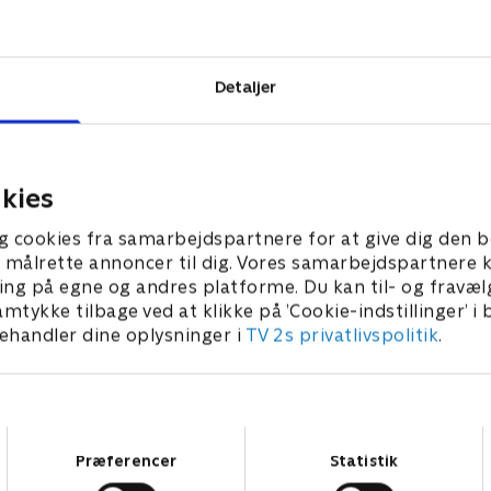
gheden vil lære
bliver en
følelser og
Detaljer
kies
g cookies fra samarbejdspartnere for at give dig den b
l at målrette annoncer til dig. Vores samarbejdspartner
ing på egne og andres platforme. Du kan til- og fravæl
amtykke tilbage ved at klikke på ’Cookie-indstillinger’ i
handler dine oplysninger i
TV 2s privatlivspolitik
.
Samtykkevalg
Præferencer
Statistik