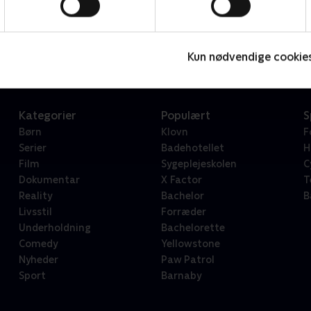
Star Wars: Visions Presents - The Ninth Jedi
L
Serier • 1 sæsoner
2
Kun nødvendige cookie
Kategorier
Populært
S
Børn
Klovn
F
Serier
Badehotellet
H
Film
Sygeplejeskolen
C
Dokumentar
X Factor
T
Reality
Bachelor
B
Livsstil
Forræder
Underholdning
Bachelorette
Comedy
Yellowstone
Nyheder
Paw Patrol
Sport
Barnaby