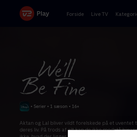
Forside
Live TV
Kategori
•
Serier
•
1 sæson
•
16+
Aktan og Lal bliver vildt forelskede på et uventet 
deres liv. På trods af alt kan de ikke modstå hinan
ikke, hvad der ligger bag denne tiltrækning, eller 