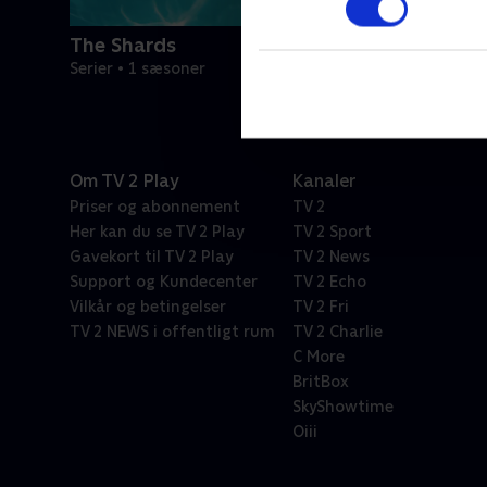
The Shards
Serier • 1 sæsoner
Om TV 2 Play
Kanaler
Priser og abonnement
TV 2
Her kan du se TV 2 Play
TV 2 Sport
Gavekort til TV 2 Play
TV 2 News
Support og Kundecenter
TV 2 Echo
Vilkår og betingelser
TV 2 Fri
TV 2 NEWS i offentligt rum
TV 2 Charlie
C More
BritBox
SkyShowtime
Oiii