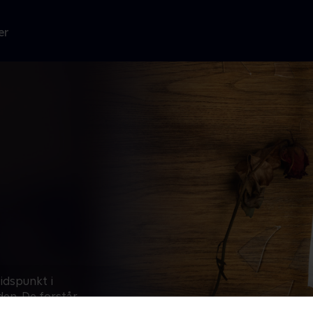
er
tidspunkt i
den. De forstår
hvorfor de ikke