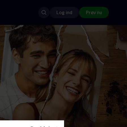
Log ind
Prøv nu