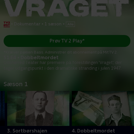
•
Dokumentar
•
1 sæson
•
Prøv TV 2 Play*
*Kræver pakken Basis. Administrer dit abonnement på Mit TV 2.
S1:E4 • Dobbeltmordet
Odsherred Teater har premiere på forestillingen 'Vraget', der
tager udgangspunkt i den dramatiske stranding i julen 1947.
Sæson 1
3. Sortbørshajen
4. Dobbeltmordet