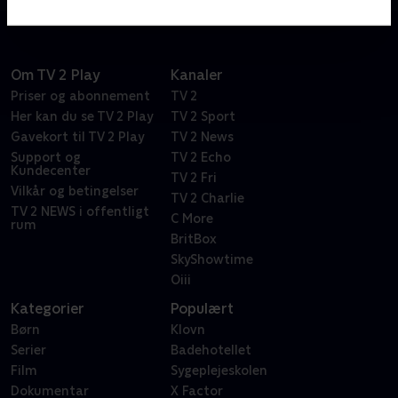
Om TV 2 Play
Kanaler
Priser og abonnement
TV 2
Her kan du se TV 2 Play
TV 2 Sport
Gavekort til TV 2 Play
TV 2 News
Support og
TV 2 Echo
Kundecenter
TV 2 Fri
Vilkår og betingelser
TV 2 Charlie
TV 2 NEWS i offentligt
C More
rum
BritBox
SkyShowtime
Oiii
Kategorier
Populært
Børn
Klovn
Serier
Badehotellet
Film
Sygeplejeskolen
Dokumentar
X Factor