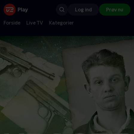
Log ind
Prøv nu
Forside
Live TV
Kategorier