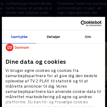
ing
Sortbørshajen Rudolf Nicolai
Odsherred Teater har premiere
ne
tjente masser af penge på at
på forestillingen 'Vraget', der
om
handle med tyskerne under
tager udgangspunkt i den
krigen. De første år med base i
dramatiske stranding i julen
hjembyen Aalborg.
1947.
6. november 2025 • 10 min
6. november 2025 • 10 min
Andre så også
Samtykke
Detaljer
Om
Dine data og cookies
Vi bruger egne cookies og cookies fra
samarbejdspartnere for at give dig den bedste
oplevelse af TV 2 PLAY, til statistik og til at
målrette annoncer til dig. Vores
Mit nye liv
Verdens stø
samarbejdspartnere kan anvende cookie-data til
Dokumentar • 1 sæsoner
Dokumentar • 2
målrettet markedsføring på egne og andres
platforme. Du kan til- og fravælge cookies