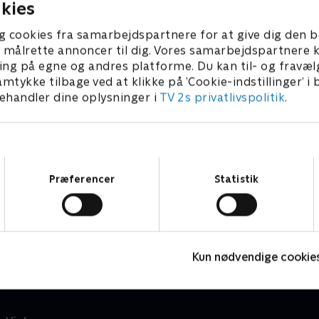
kies
g cookies fra samarbejdspartnere for at give dig den b
l at målrette annoncer til dig. Vores samarbejdspartner
ing på egne og andres platforme. Du kan til- og fravæl
amtykke tilbage ved at klikke på ’Cookie-indstillinger’ i
handler dine oplysninger i
TV 2s privatlivspolitik
.
Samtykkevalg
Præferencer
Statistik
Elias
M
Børneserier • 1 sæsoner
B
Kun nødvendige cookie