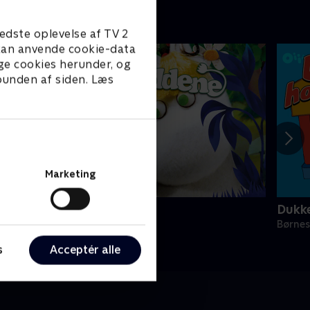
edste oplevelse af TV 2
e kan anvende cookie-data
ge cookies herunder, og
 bunden af siden. Læs
Marketing
umitroldene
Dukke
ørneserier • 1 sæsoner
Børnes
s
Acceptér alle