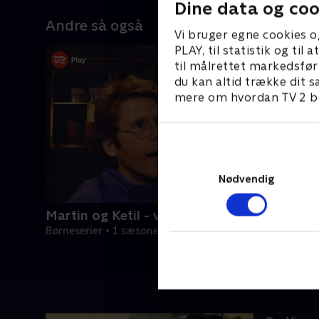
Dine data og coo
Andre så også
Vi bruger egne cookies o
PLAY, til statistik og ti
til målrettet markedsfør
du kan altid trække dit s
mere om hvordan TV 2 be
Nødvendig
Martin og Ketil - verden for begyndere
Børneserier • 1 sæsoner