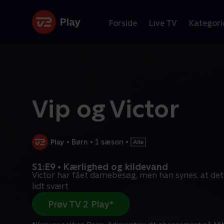
Forside
Live TV
Kategori
Vip og Victor
•
Børn
•
1 sæson
•
S1:E9 • Kærlighed og kildevand
Victor har fået damebesøg, men han synes, at det
lidt svært
Prøv TV 2 Play*