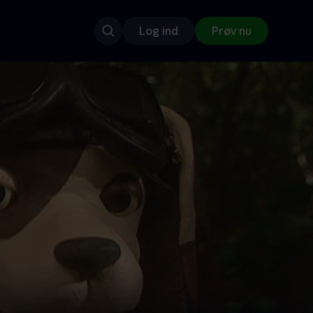
Log ind
Prøv nu