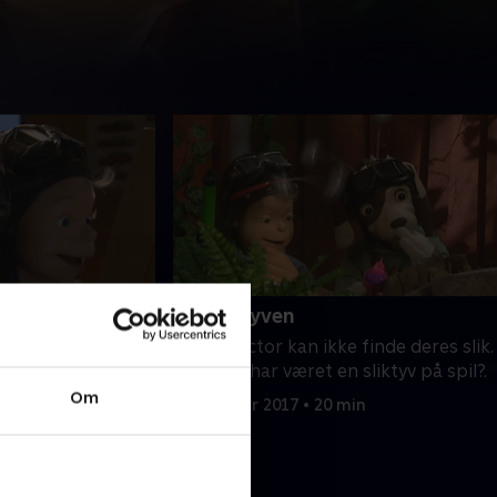
12. Sliktyven
 om vampyrer tager
Vip og Victor kan ikke finde deres slik.
å et gammelt
Mon der har været en sliktyv på spil?.
e om spøgelsen,
Om
16. februar 2017 • 20 min
at det er særligt
 min