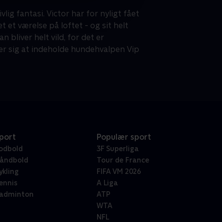
lig fantasi. Victor har for nyligt fået
t et værelse på loftet - og sit helt
bliver helt vild, for det er
iser sig at indeholde hundehvalpen Vip
port
Populær sport
odbold
3F Superliga
åndbold
Tour de France
ykling
FIFA VM 2026
ennis
A Liga
adminton
ATP
WTA
NFL