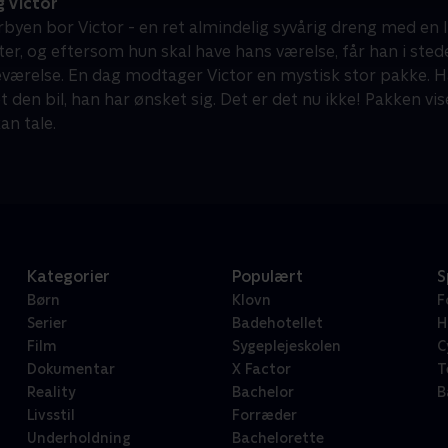
 Victor
rbyen bor Victor - en ret almindelig syvårig dreng med en liv
ster, og eftersom hun skal have hans værelse, får han i stede
værelse. En dag modtager Victor en mystisk stor pakke. Han 
 den bil, han har ønsket sig. Det er det nu ikke! Pakken v
an tale.
Kategorier
Populært
S
Børn
Klovn
F
Serier
Badehotellet
H
Film
Sygeplejeskolen
C
Dokumentar
X Factor
T
Reality
Bachelor
B
Livsstil
Forræder
Underholdning
Bachelorette