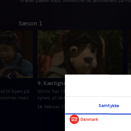
*Kræver pakken Basis. Administrer dit abonnement på Mit
Sæson 1
9. Kærlighed og kildevand
1
ind til byen på
Victor har fået damebesøg, men han
V
 kommer man
synes, at det med piger er lidt svært
g
f
Samtykke
16. februar 2017 • 18 min
s
1