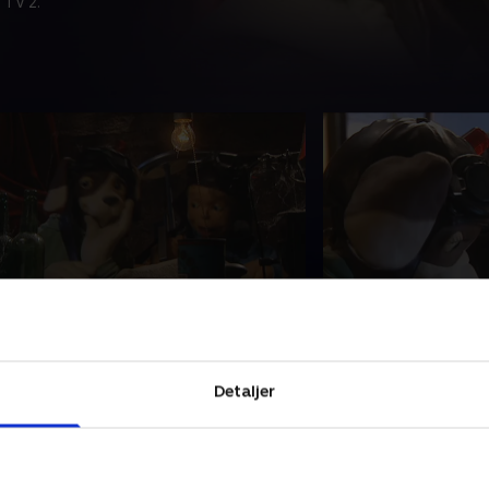
 TV 2.
0. Skattejagt
11. Spøgelser
ip graver et kødben ned for at
Efter at have læst
emme det til en anden gang, og det
Vip og Victor ud p
år Vip og Victor til at gå på
landsted for at lær
Detaljer
kattejagt!.
men Vip synes ikke, 
sjovt
6. februar 2017 • 19 min
16. februar 2017 • 19