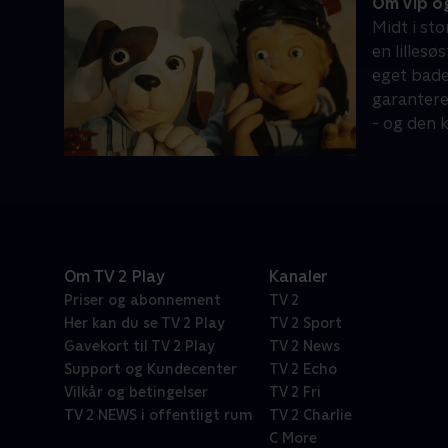
Om Vip og
Midt i sto
en lillesø
eget bade
garanteret
- og den k
Om TV 2 Play
Kanaler
Priser og abonnement
TV 2
Her kan du se TV 2 Play
TV 2 Sport
Gavekort til TV 2 Play
TV 2 News
Support og Kundecenter
TV 2 Echo
Vilkår og betingelser
TV 2 Fri
TV 2 NEWS i offentligt rum
TV 2 Charlie
C More