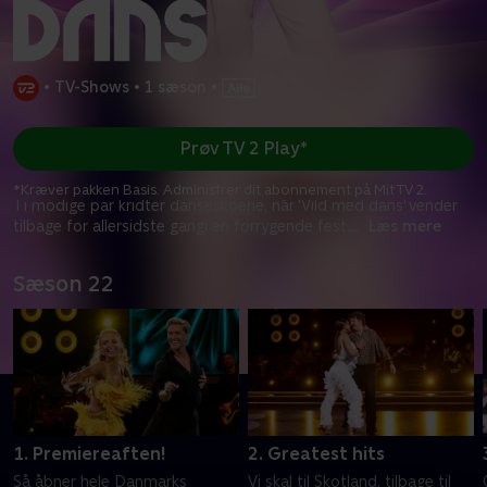
•
TV-Shows
•
1 sæson
•
Prøv TV 2 Play*
*Kræver pakken Basis. Administrer dit abonnement på Mit TV 2.
Ti modige par kridter danseskoene, når 'Vild med dans' vender
tilbage for allersidste gangi en forrygende fest.
...
Læs mere
Sæson 22
1. Premiereaften!
2. Greatest hits
Så åbner hele Danmarks
Vi skal til Skotland, tilbage til