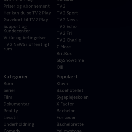
Priser og abonnement
TV 2
Her kan du se TV 2 Play
TV 2 Sport
Gavekort til TV 2 Play
TV 2 News
Support og
TV 2 Echo
Kundecenter
TV 2 Fri
Vilkår og betingelser
TV 2 Charlie
TV 2 NEWS i offentligt
C More
rum
BritBox
SkyShowtime
Oiii
Kategorier
Populært
Børn
Klovn
Serier
Badehotellet
Film
Sygeplejeskolen
Dokumentar
X Factor
Reality
Bachelor
Livsstil
Forræder
Underholdning
Bachelorette
Comedy
Yellowstone