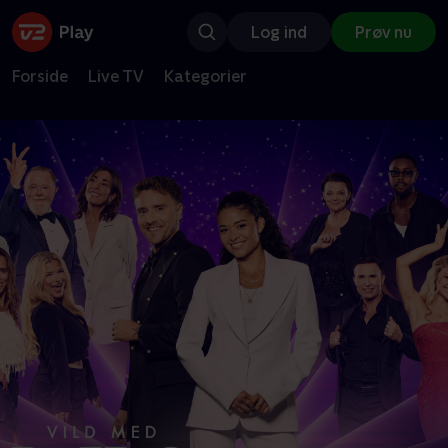
Log ind
Prøv nu
Forside
Live TV
Kategorier