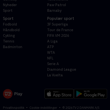
Nyheder
Paw Patrol
Sport
Barnaby
Sport
Populær sport
Fodbold
3F Superliga
Håndbold
Tour de France
Cykling
FIFA VM 2026
Tennis
A Liga
Badminton
ATP
WTA
NFL
Serie A
Diamond League
La Vuelta
Privatlivspolitik
Cookie-indstillinger
©
2026
TV 2 DANMARK A/S