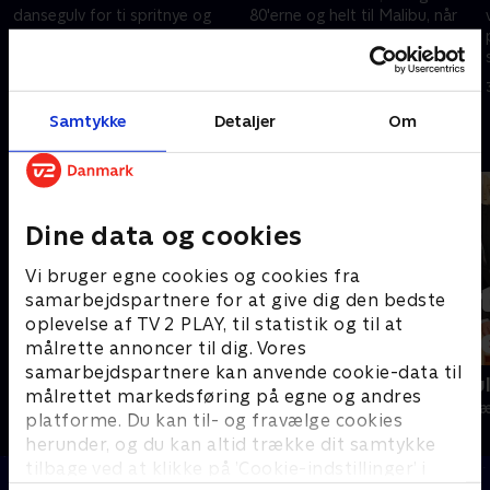
dansegulv for ti spritnye og
80'erne og helt til Malibu, når
spændte par. De tripper for at
parrene indtager gulvet til
vise alt, hvad de har lært - så
nydansernes yndlingssange.
tag godt imod Danmarks
Hvilken dans bliver det største
26. september 2025 • 103 min
3. oktober 2025 • 102 min
modigste dansere!
hit?
Samtykke
Detaljer
Om
Andre så også
Dine data og cookies
Vi bruger egne cookies og cookies fra
samarbejdspartnere for at give dig den bedste
oplevelse af TV 2 PLAY, til statistik og til at
målrette annoncer til dig. Vores
samarbejdspartnere kan anvende cookie-data til
24 stjerners julikalender
Rundt på gu
målrettet markedsføring på egne og andres
TV-Shows • 1 sæsoner
TV-Shows • 2 s
platforme. Du kan til- og fravælge cookies
herunder, og du kan altid trække dit samtykke
tilbage ved at klikke på ’Cookie-indstillinger’ i