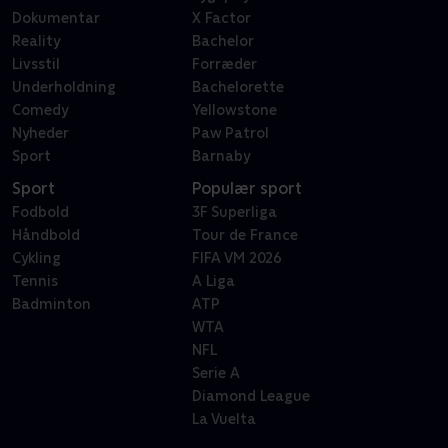
Dokumentar
X Factor
Reality
Bachelor
Livsstil
Forræder
Underholdning
Bachelorette
Comedy
Yellowstone
Nyheder
Paw Patrol
Sport
Barnaby
Sport
Populær sport
Fodbold
3F Superliga
Håndbold
Tour de France
Cykling
FIFA VM 2026
Tennis
A Liga
Badminton
ATP
WTA
NFL
Serie A
Diamond League
La Vuelta