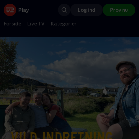
Log ind
Prøv nu
Forside
Live TV
Kategorier