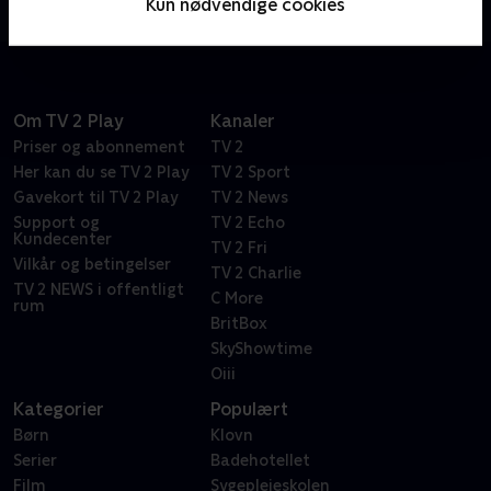
Kun nødvendige cookies
lokale håndværkere.
Om TV 2 Play
Kanaler
Priser og abonnement
TV 2
Her kan du se TV 2 Play
TV 2 Sport
Gavekort til TV 2 Play
TV 2 News
Support og
TV 2 Echo
Kundecenter
TV 2 Fri
Vilkår og betingelser
TV 2 Charlie
TV 2 NEWS i offentligt
C More
rum
BritBox
SkyShowtime
Oiii
Kategorier
Populært
Børn
Klovn
Serier
Badehotellet
Film
Sygeplejeskolen