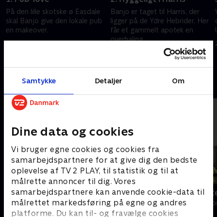
På den lille skotske ø Easdale
Banjo er taget til Harris, der
skal Banjo give den lokale pub
ligger på de Ydre Hebrider. Her
en makeover.
får et gammelt apotek en
overhaling.
29. maj 2026 • 28 min
1. juni 2026 • 29 min
Samtykke
Detaljer
Om
Andre så også
Dine data og cookies
Vi bruger egne cookies og cookies fra
samarbejdspartnere for at give dig den bedste
oplevelse af TV 2 PLAY, til statistik og til at
målrette annoncer til dig. Vores
samarbejdspartnere kan anvende cookie-data til
Franske drømmeslotte
Drømmehotell
målrettet markedsføring på egne og andres
Livsstil • 6 sæsoner
Livsstil • 1 sæs
platforme. Du kan til- og fravælge cookies