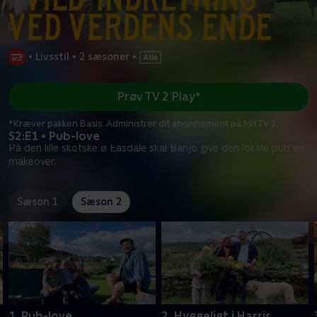
•
Livsstil
•
2 sæsoner
•
Prøv TV 2 Play*
*Kræver pakken Basis. Administrer dit abonnement på Mit TV 2.
S2:E1 • Pub-love
På den lille skotske ø Easdale skal Banjo give den lokale pub en
makeover.
Sæson 1
Sæson 2
1. Pub-love
2. Hyggeligt i Harris