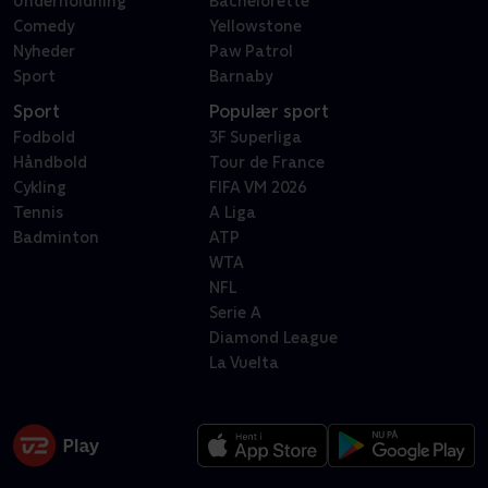
Underholdning
Bachelorette
Comedy
Yellowstone
Nyheder
Paw Patrol
Sport
Barnaby
Sport
Populær sport
Fodbold
3F Superliga
Håndbold
Tour de France
Cykling
FIFA VM 2026
Tennis
A Liga
Badminton
ATP
WTA
NFL
Serie A
Diamond League
La Vuelta