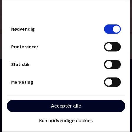
bunden af siden. Læs mere om hvordan TV 2
behandler dine oplysninger i
TV 2s privatlivspolitik
.
Samtykkevalg
Nødvendig
Præferencer
Statistik
Om Vi er jo bare børn
I et kærligt hus på Sydsjælland bor børn, som
mistrives. I ti uger får de et pusterum fra en ellers
Marketing
svær hverdag. Gennem mødet med andre børn og et
stærkt fællesskab genvinder de modet og
selvværdet. Det her er børnenes historie set gennem
Acceptér alle
deres øjne
Kun nødvendige cookies