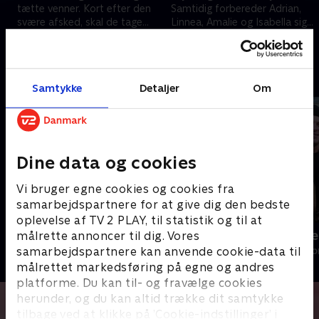
tætte venner. Kort efter den
Samtidig forbereder Adrian,
svære afsked, skal de tage
Linnea, Amalie og Isabella sig
r
imod nye, spændte børn
på deres sidste uge
10. oktober 2024 • 29 min
10. oktober 2024 • 37 min
Andre så også
Samtykke
Detaljer
Om
Dine data og cookies
Vi bruger egne cookies og cookies fra
samarbejdspartnere for at give dig den bedste
oplevelse af TV 2 PLAY, til statistik og til at
Julelys for millioner
Fantasifulde 
målrette annoncer til dig. Vores
samarbejdspartnere kan anvende cookie-data til
2022 • Livsstil • 46 min
Livsstil • 3 sæs
målrettet markedsføring på egne og andres
platforme. Du kan til- og fravælge cookies
herunder, og du kan altid trække dit samtykke
tilbage ved at klikke på ’Cookie-indstillinger’ i