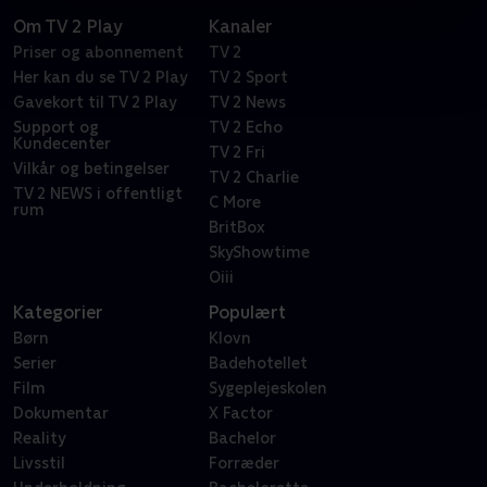
Om TV 2 Play
Kanaler
Priser og abonnement
TV 2
Her kan du se TV 2 Play
TV 2 Sport
Gavekort til TV 2 Play
TV 2 News
Support og
TV 2 Echo
Kundecenter
TV 2 Fri
Vilkår og betingelser
TV 2 Charlie
TV 2 NEWS i offentligt
C More
rum
BritBox
SkyShowtime
Oiii
Kategorier
Populært
Børn
Klovn
Serier
Badehotellet
Film
Sygeplejeskolen
Dokumentar
X Factor
Reality
Bachelor
Livsstil
Forræder