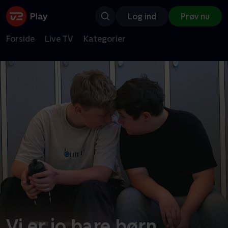
Log ind
Prøv nu
Forside
Live TV
Kategorier
Vi er jo bare børn