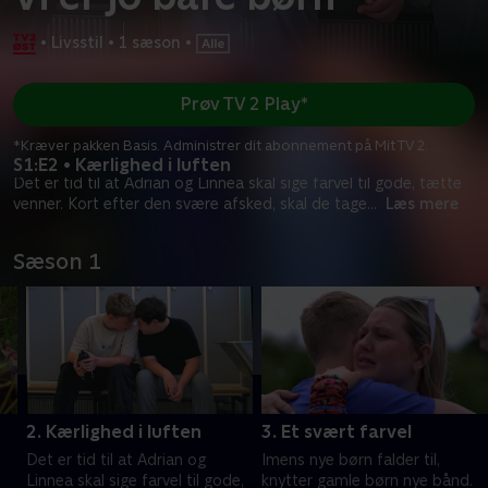
•
Livsstil
•
1 sæson
•
Prøv TV 2 Play*
*Kræver pakken Basis. Administrer dit abonnement på Mit TV 2.
S1:E2 • Kærlighed i luften
Det er tid til at Adrian og Linnea skal sige farvel til gode, tætte
venner. Kort efter den svære afsked, skal de tage
...
Læs mere
Sæson 1
2. Kærlighed i luften
3. Et svært farvel
Det er tid til at Adrian og
Imens nye børn falder til,
Linnea skal sige farvel til gode,
knytter gamle børn nye bånd.