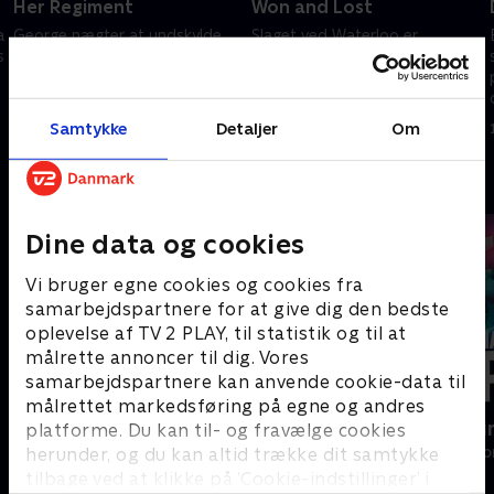
Her Regiment
Won and Lost
a
George nægter at undskylde
Slaget ved Waterloo er
s
for sit ægteskab med Amelia,
undervejs, og George er midt i
og hans far afskærer ham fra
det. Becky ser en mulighed for
familien og arven. Alle vennerne
at tjene på krigen ved at sælge
sætter sejl mod Belgien.
Rawdons heste til den
Samtykke
Detaljer
Om
1. maj 2023 • 47 min
1. maj 2023 • 47 min
kujonagtige Jos.
Andre så også
Dine data og cookies
Vi bruger egne cookies og cookies fra
samarbejdspartnere for at give dig den bedste
oplevelse af TV 2 PLAY, til statistik og til at
målrette annoncer til dig. Vores
samarbejdspartnere kan anvende cookie-data til
målrettet markedsføring på egne og andres
Brilliant Minds
Happy fucki
platforme. Du kan til- og fravælge cookies
Drama • 1 sæsoner
Drama • 1 sæso
herunder, og du kan altid trække dit samtykke
tilbage ved at klikke på ’Cookie-indstillinger’ i