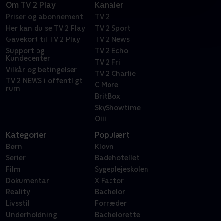
Om TV 2 Play
Kanaler
Priser og abonnement
TV 2
Her kan du se TV 2 Play
TV 2 Sport
Gavekort til TV 2 Play
TV 2 News
Support og
TV 2 Echo
Kundecenter
TV 2 Fri
Vilkår og betingelser
TV 2 Charlie
TV 2 NEWS i offentligt
C More
rum
BritBox
SkyShowtime
Oiii
Kategorier
Populært
Børn
Klovn
Serier
Badehotellet
Film
Sygeplejeskolen
Dokumentar
X Factor
Reality
Bachelor
Livsstil
Forræder
Underholdning
Bachelorette