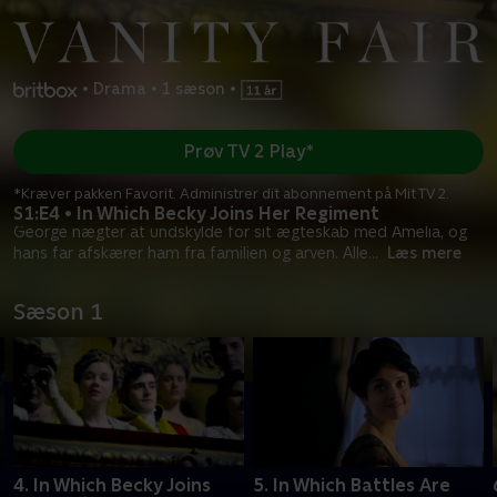
•
Drama
•
1 sæson
•
Prøv TV 2 Play*
*Kræver pakken Favorit. Administrer dit abonnement på Mit TV 2.
S1:E4 • In Which Becky Joins Her Regiment
George nægter at undskylde for sit ægteskab med Amelia, og
hans far afskærer ham fra familien og arven. Alle
...
Læs mere
Sæson 1
4. In Which Becky Joins
5. In Which Battles Are