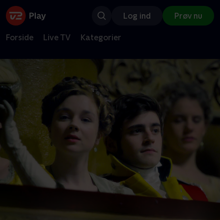
Log ind
Prøv nu
Forside
Live TV
Kategorier