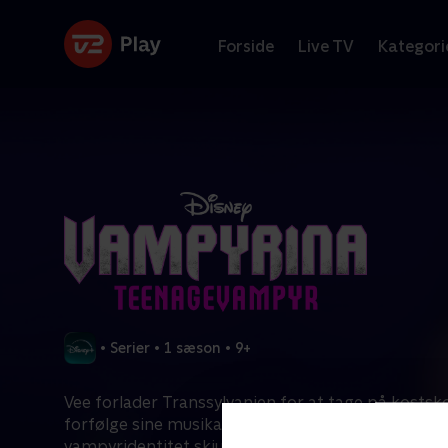
Forside
Live TV
Kategori
•
Serier
•
1 sæson
•
9+
Vee forlader Transsylvanien for at tage på kostsko
forfølge sine musikalske drømme. Da hun holder 
vampyridentitet skjult, truer uventede forhindrin