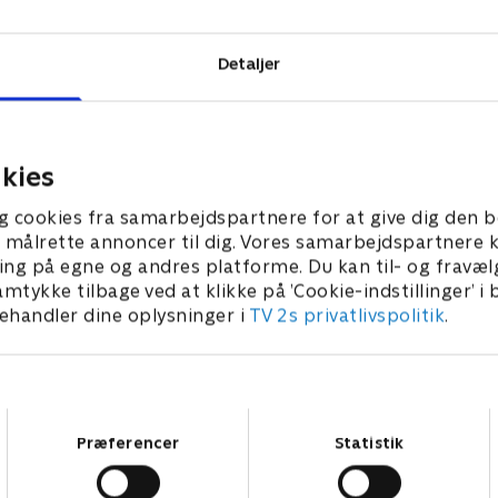
Detaljer
kies
g cookies fra samarbejdspartnere for at give dig den b
l at målrette annoncer til dig. Vores samarbejdspartner
ing på egne og andres platforme. Du kan til- og fravæl
amtykke tilbage ved at klikke på ’Cookie-indstillinger’ i
handler dine oplysninger i
TV 2s privatlivspolitik
.
Samtykkevalg
Præferencer
Statistik
Star Wars: Visions Presents - The Ninth Jedi
L