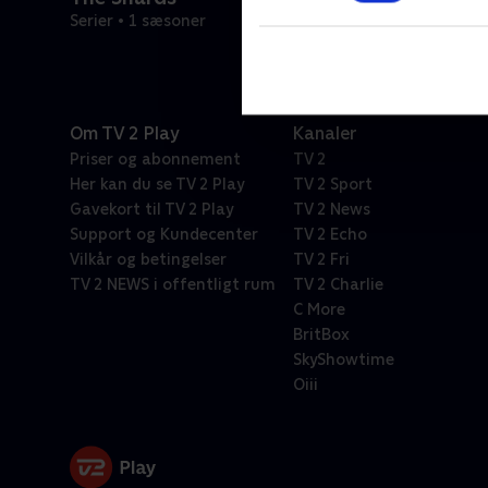
Serier • 1 sæsoner
Om TV 2 Play
Kanaler
Priser og abonnement
TV 2
Her kan du se TV 2 Play
TV 2 Sport
Gavekort til TV 2 Play
TV 2 News
Support og Kundecenter
TV 2 Echo
Vilkår og betingelser
TV 2 Fri
TV 2 NEWS i offentligt rum
TV 2 Charlie
C More
BritBox
SkyShowtime
Oiii