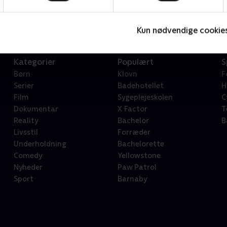
Serier • 1 sæsoner
2
Kun nødvendige cookie
Kategorier
Populært
S
Børn
Klovn
F
Serier
Badehotellet
H
Film
Sygeplejeskolen
C
Dokumentar
X Factor
T
Reality
Bachelor
B
Livsstil
Forræder
Underholdning
Bachelorette
Comedy
Yellowstone
Nyheder
Paw Patrol
Sport
Barnaby