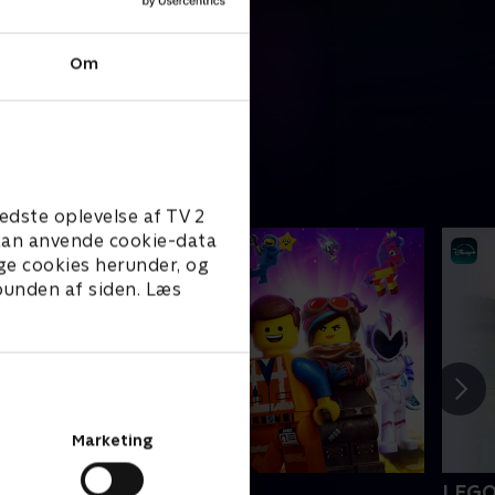
Om
edste oplevelse af TV 2
e kan anvende cookie-data
ge cookies herunder, og
 bunden af siden. Læs
Marketing
EGO filmen 2
LEGO