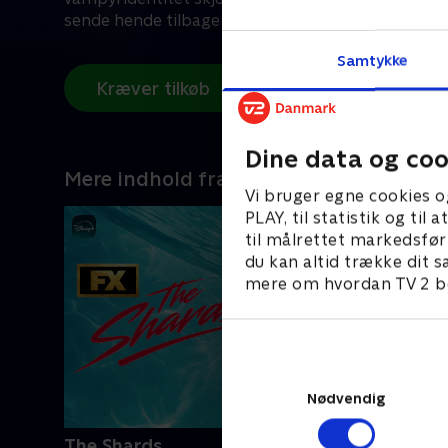
sende hende tilbage til skyggerne.
Samtykke
Kræver tilkøb
Dine data og coo
Mere indhold fra Disney+
Vi bruger egne cookies o
PLAY, til statistik og ti
til målrettet markedsfør
du kan altid trække dit s
mere om hvordan TV 2 be
Nødvendig
The Shards