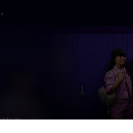
er
le for at
sin
ger med at