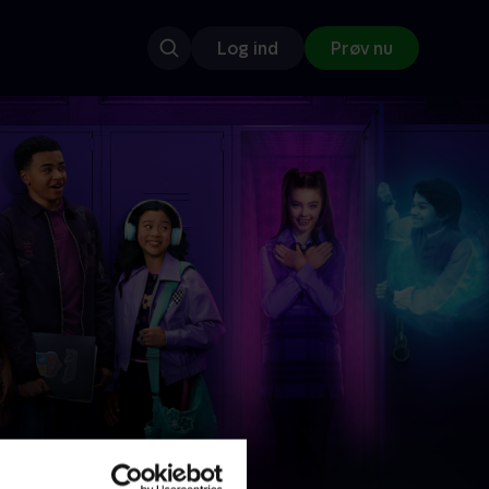
Log ind
Prøv nu