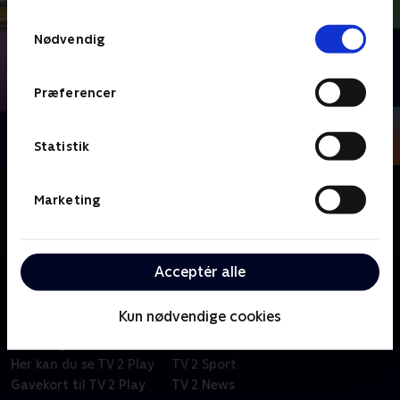
TV 2s privatlivspolitik
.
Samtykkevalg
Nødvendig
Præferencer
Statistik
Om Valgdebatter
Marketing
Spidskandidaterne i hver af de 34 kommuner mødes
til debat om fremtidens beslutninger.
Acceptér alle
Kun nødvendige cookies
Om TV 2 Play
Kanaler
Priser og abonnement
TV 2
Her kan du se TV 2 Play
TV 2 Sport
Gavekort til TV 2 Play
TV 2 News