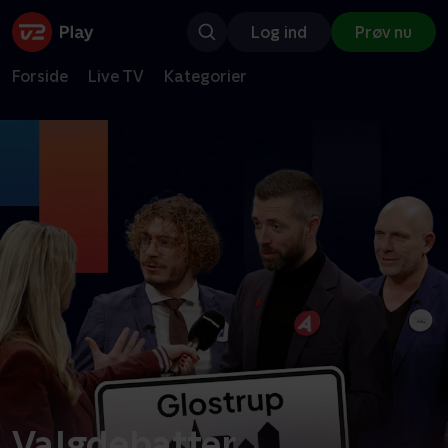
Log ind
Prøv nu
Forside
Live TV
Kategorier
Valgdebatter