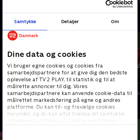
14. november 2025 • 56 min
14. november 2025 • 57 min
Samtykke
Detaljer
Om
Andre så også
Dine data og cookies
Vi bruger egne cookies og cookies fra
samarbejdspartnere for at give dig den bedste
oplevelse af TV 2 PLAY, til statistik og til at
målrette annoncer til dig. Vores
Interview med dronning Margrethe
Folketingsva
samarbejdspartnere kan anvende cookie-data til
- 100-året for Genforeningen
målrettet markedsføring på egne og andres
Nyheder
2020 • Nyheder • 38 min
platforme. Du kan til- og fravælge cookies
herunder, og du kan altid trække dit samtykke
tilbage ved at klikke på ’Cookie-indstillinger’ i
bunden af siden. Læs mere om hvordan TV 2
behandler dine oplysninger i