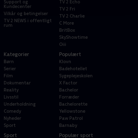
Support og
TV 2 Echo
Kundecenter
TV 2 Fri
Vilkår og betingelser
TV 2 Charlie
TV 2 NEWS i offentligt
C More
rum
BritBox
SkyShowtime
Oiii
Kategorier
Populært
Børn
Klovn
Serier
Badehotellet
Film
Sygeplejeskolen
Dokumentar
X Factor
Reality
Bachelor
Livsstil
Forræder
Underholdning
Bachelorette
Comedy
Yellowstone
Nyheder
Paw Patrol
Sport
Barnaby
Sport
Populær sport