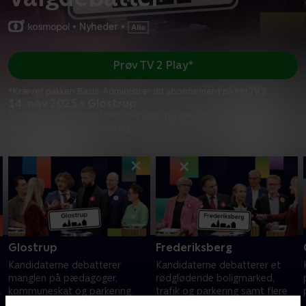
•
Nyheder
•
Prøv TV 2 Play*
*Kræver pakken Basis. Administrer dit abonnement på Mit TV 2.
14. nov 2025 • Glostrup
Kandidaterne debatterer manglen på pædagoger,
kommuneskat og parkering.
Glostrup
Frederiksberg
Kandidaterne debatterer
Kandidaterne debatterer et
manglen på pædagoger,
rødglødende boligmarked,
,
kommuneskat og parkering.
trafik og parkering samt flere
ældre.