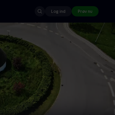
Log ind
Prøv nu