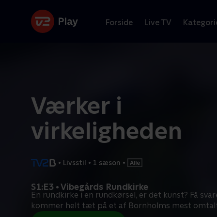
Forside
Live TV
Kategori
Værker i
virkeligheden
•
Livsstil
•
1 sæson
•
S1:E3 • Vibegårds Rundkirke
En rundkirke i en rundkørsel, er det kunst? Få svare
kommer helt tæt på et af Bornholms mest omtal