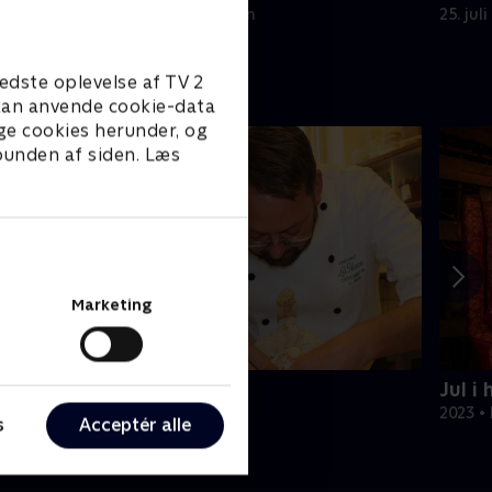
henne nu?
lokalp
16. juli 2025 • 25 min
25. jul
edste oplevelse af TV 2
e kan anvende cookie-data
ge cookies herunder, og
 bunden af siden. Læs
Marketing
ytår hos La Glace
Jul i
018 • Livsstil • 37 min
2023 • 
s
Acceptér alle