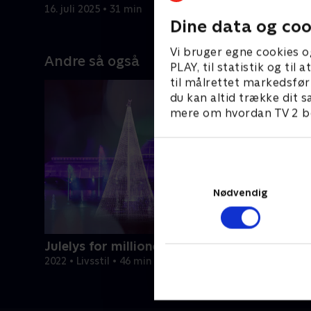
bag egent
16. juli 2025 • 31 min
16. juli 20
Dine data og coo
Vi bruger egne cookies o
Andre så også
PLAY, til statistik og ti
til målrettet markedsfør
du kan altid trække dit s
mere om hvordan TV 2 be
Nødvendig
Julelys for millioner
2022 • Livsstil • 46 min