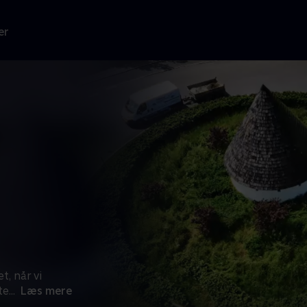
er
t, når vi
te
...
Læs mere