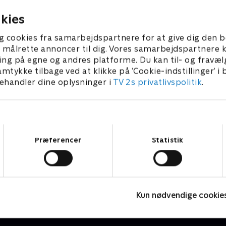
lig?
skulptur.
25 • 24 min
16. juli 2025 • 28 min
kies
g cookies fra samarbejdspartnere for at give dig den b
l at målrette annoncer til dig. Vores samarbejdspartner
ing på egne og andres platforme. Du kan til- og fravæl
amtykke tilbage ved at klikke på ’Cookie-indstillinger’ i
handler dine oplysninger i
TV 2s privatlivspolitik
.
Samtykkevalg
Præferencer
Statistik
Jul på slottet - Warwick
N
2020 • Livsstil • 46 min
2
Kun nødvendige cookie