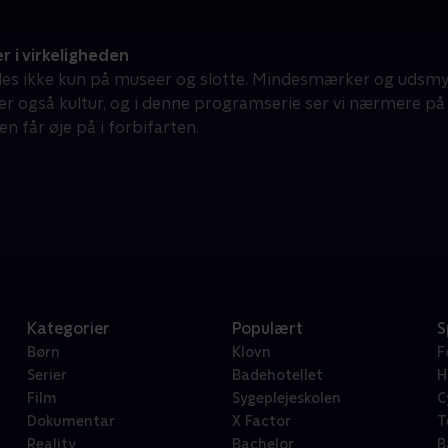
 i virkeligheden
des ikke kun på museer og slotte. Mindesmærker og udsmyk
er også kultur, og i denne programserie ser vi nærmere på
n får øje på i forbifarten.
Kategorier
Populært
S
Børn
Klovn
F
Serier
Badehotellet
H
Film
Sygeplejeskolen
C
Dokumentar
X Factor
T
Reality
Bachelor
B