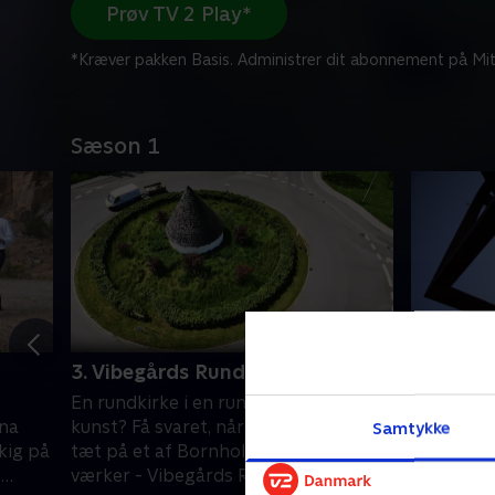
Prøv TV 2 Play*
*Kræver pakken Basis. Administrer dit abonnement på Mit
Sæson 1
3. Vibegårds Rundkirke
4. Ruste
En rundkirke i en rundkørsel, er det
Nils Erik 
ina
kunst? Få svaret, når vi kommer helt
rundkørsl
Samtykke
kig på
tæt på et af Bornholms mest omtalte
Rønne får
g
værker - Vibegårds Rundkirke.
det kunst