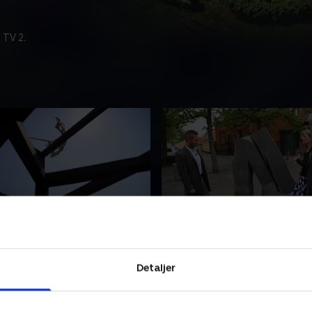
 TV 2.
n rundkørselskunst
5. En overset granitskul
Gjerdeviks skulptur i
På Hovedvagtspladsen i Røn
Detaljer
en ved Snorrebakken i
en granitskulptur, som der
 fantasien i gang. Men er
ikke er mange, der kender. 
, og hvad er symbolikken
klogere på Bent Sørensen o