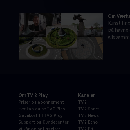
Om Værker
Kunst fin
på havne 
allesamme
Om TV 2 Play
Kanaler
Priser og abonnement
TV 2
Her kan du se TV 2 Play
TV 2 Sport
Gavekort til TV 2 Play
TV 2 News
Support og Kundecenter
TV 2 Echo
Vilkår og betingelser
TV 2 Fri