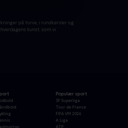
ninger på torve, i rundkørsler og
 hverdagens kunst, som vi
port
Populær sport
odbold
3F Superliga
åndbold
Tour de France
ykling
FIFA VM 2026
ennis
A Liga
adminton
ATP