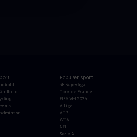
port
Populær sport
odbold
3F Superliga
åndbold
Tour de France
ykling
FIFA VM 2026
ennis
A Liga
adminton
ATP
WTA
NFL
Serie A