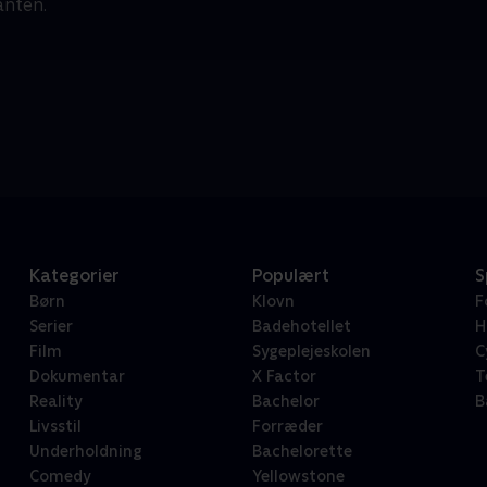
anten.
Kategorier
Populært
S
Børn
Klovn
F
Serier
Badehotellet
H
Film
Sygeplejeskolen
C
Dokumentar
X Factor
T
Reality
Bachelor
B
Livsstil
Forræder
Underholdning
Bachelorette
Comedy
Yellowstone