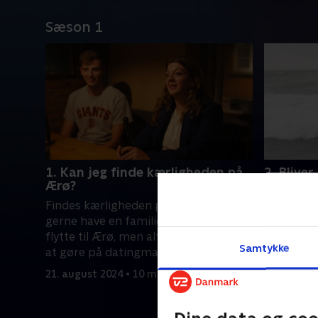
Sæson 1
1. Kan jeg finde kærligheden på
2. Blive
Ærø?
Frygten f
Findes kærligheden på Ærø? Mette vil
stor for M
gerne have en familie, hvis hun skal
veninder,
flytte til Ærø, men alt det, hun plejer
våd fornø
Samtykke
at gøre på datingmarkedet, virker
21. august
ikke på øen
21. august 2024 • 10 min