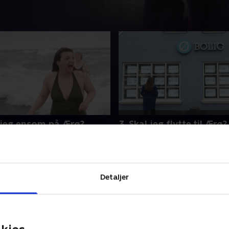
r jeg ensom på Ærø?
3. Skal jeg flytte til Ærø?
or at blive ensom på Ærø er
Kan man finde drømmejobb
ette. Hun vil have sig nogle
Ærø? Mette starter jobsøgn
 men det bliver en kold og
manden, der har overblikke
jelse
magten
Detaljer
 2024 • 9 min
21. august 2024 • 12 min