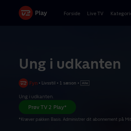
Forside
Live TV
Kategori
Ung i udkanten
•
Livsstil
•
1 sæson
•
Ung i udkanten.
Prøv TV 2 Play*
*Kræver pakken Basis. Administrer dit abonnement på Mit