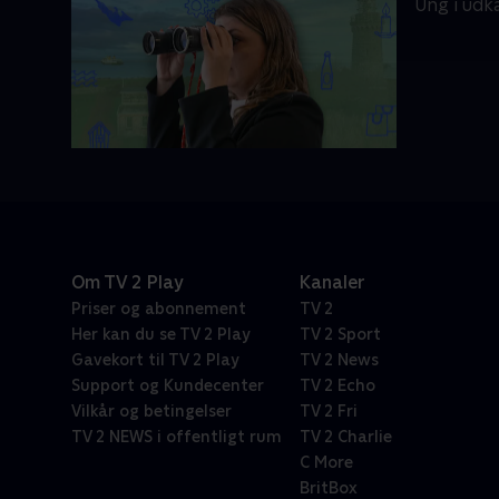
Ung i udk
Om TV 2 Play
Kanaler
Priser og abonnement
TV 2
Her kan du se TV 2 Play
TV 2 Sport
Gavekort til TV 2 Play
TV 2 News
Support og Kundecenter
TV 2 Echo
Vilkår og betingelser
TV 2 Fri
TV 2 NEWS i offentligt rum
TV 2 Charlie
C More
BritBox