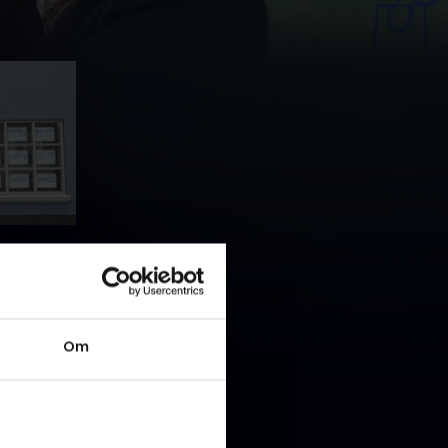
et på
ingen hos
t og
Om