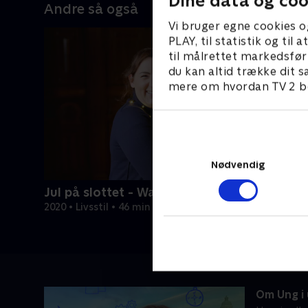
Dine data og coo
Andre så også
Vi bruger egne cookies o
PLAY, til statistik og ti
til målrettet markedsfør
du kan altid trække dit s
mere om hvordan TV 2 be
Nødvendig
Jul på slottet - Warwick
2020 • Livsstil • 46 min
Om Ung i