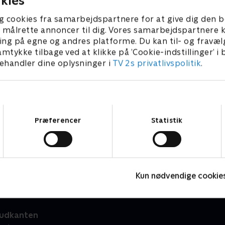
kies
g cookies fra samarbejdspartnere for at give dig den b
l at målrette annoncer til dig. Vores samarbejdspartner
ing på egne og andres platforme. Du kan til- og fravæl
amtykke tilbage ved at klikke på ’Cookie-indstillinger’ i
handler dine oplysninger i
TV 2s privatlivspolitik
.
Samtykkevalg
Præferencer
Statistik
Julelys for millioner
F
2022 • Livsstil • 46 min
L
Kun nødvendige cookie
 udkanten