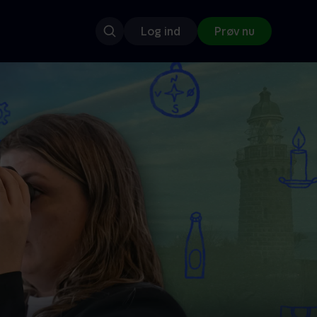
Log ind
Prøv nu