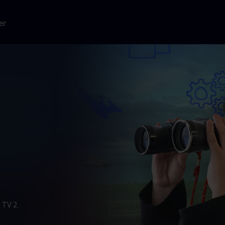
er
 TV 2.